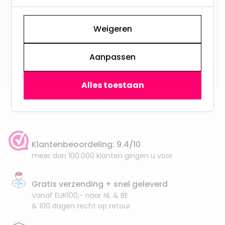
Weigeren
Aanpassen
Op voorraad,
29,95
Vandaag verzonden
Alles toestaan
Klantenbeoordeling: 9.4/10
meer dan 100.000 klanten gingen u voor
Gratis verzending + snel geleverd
Vanaf EUR100,- naar NL & BE
& 100 dagen recht op retour