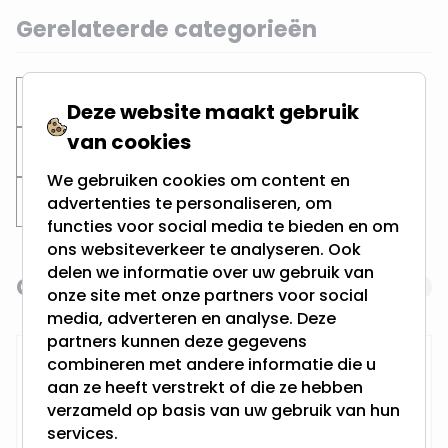
Gerelateerde categorieën
Inbouwspots
Ronde spots
Deze website maakt gebruik
van cookies
Witte Inbouwspots
Zaagmaat 80MM
We gebruiken cookies om content en
Zaagmaat 75MM
Zaagmaat 70MM
advertenties te personaliseren, om
functies voor social media te bieden en om
ons websiteverkeer te analyseren. Ook
delen we informatie over uw gebruik van
Gerelateerde producten
Navigating through the elements of the carousel is possi
Press to skip carousel
onze site met onze partners voor social
media, adverteren en analyse. Deze
partners kunnen deze gegevens
RTM Lighting LED Dimmer
combineren met andere informatie die u
aan ze heeft verstrekt of die ze hebben
verzameld op basis van uw gebruik van hun
services.