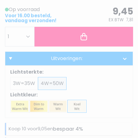
9,45
Op voorraad
Voor 16.00 besteld,
EX BTW
7,81
vandaag verzonden!
Uitvoeringen:
Lichtsterkte:
3W=35W
4W=50W
Lichtkleur:
Koop 10 voor
9,05
en
bespaar
4
%