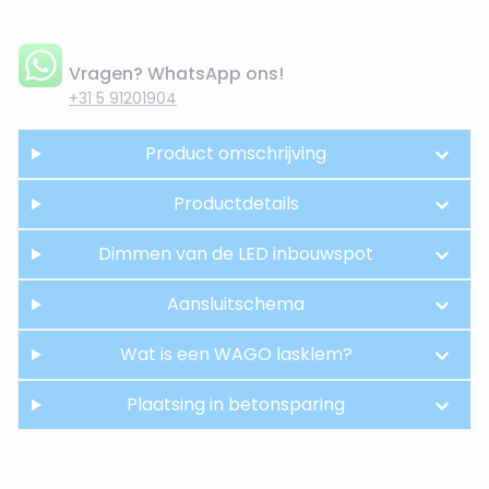
Vragen? WhatsApp ons!
+31 5 91201904
Product omschrijving
Productdetails
Dimmen van de LED inbouwspot
Aansluitschema
Wat is een WAGO lasklem?
Plaatsing in betonsparing