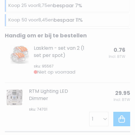
Koop 25 voor
8,75
en
bespaar
7
%
Koop 50 voor
8,45
en
bespaar
11
%
Handig om er bij te bestellen
Lasklem - set van 2 (1
0.76
set per spot)
Incl. BTW
sku: 95567
Niet op voorraad
RTM Lighting LED
29.95
Dimmer
Incl. BTW
sku: 74701