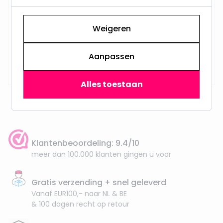
Weigeren
Aanpassen
Op voorraad,
29,95
Maandag verzonden
Alles toestaan
Klantenbeoordeling: 9.4/10
meer dan 100.000 klanten gingen u voor
Gratis verzending + snel geleverd
Vanaf EUR100,- naar NL & BE
& 100 dagen recht op retour