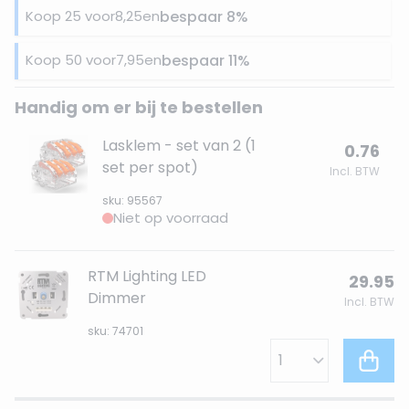
Koop 25 voor
8,25
en
bespaar
8
%
Koop 50 voor
7,95
en
bespaar
11
%
Handig om er bij te bestellen
Lasklem - set van 2 (1
0.76
set per spot)
Incl. BTW
sku: 95567
Niet op voorraad
RTM Lighting LED
29.95
Dimmer
Incl. BTW
sku: 74701