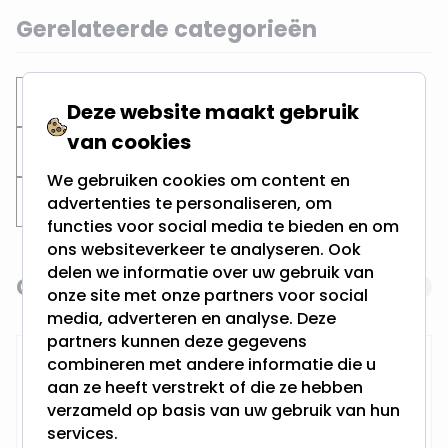
Gerelateerde categorieën
Inbouwspots
Ronde spots
Deze website maakt gebruik
van cookies
Witte Inbouwspots
Zaagmaat 80MM
We gebruiken cookies om content en
Zaagmaat 75MM
Zaagmaat 70MM
advertenties te personaliseren, om
functies voor social media te bieden en om
ons websiteverkeer te analyseren. Ook
delen we informatie over uw gebruik van
Gerelateerde producten
Navigating through the elements of the carousel is possi
Press to skip carousel
onze site met onze partners voor social
media, adverteren en analyse. Deze
partners kunnen deze gegevens
RTM Lighting LED Dimmer
combineren met andere informatie die u
aan ze heeft verstrekt of die ze hebben
verzameld op basis van uw gebruik van hun
services.