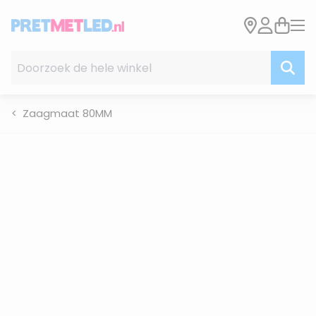
Ga naar de inhoud
Doorzoek de hele winkel
Zaagmaat 80MM