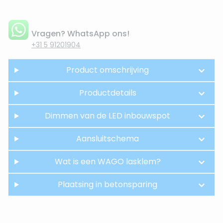
Vragen? WhatsApp ons!
+31 5 91201904
Product omschrijving
Productdetails
Dimmen van de LED inbouwspot
Aansluitschema
Wat is een WAGO lasklem?
Plaatsing in betonsparing