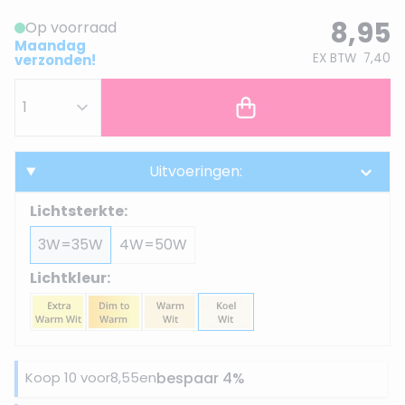
8,95
Op voorraad
Maandag
EX BTW
7,40
verzonden!
Uitvoeringen:
Lichtsterkte:
3W=35W
4W=50W
Lichtkleur:
Koop 10 voor
8,55
en
bespaar
4
%