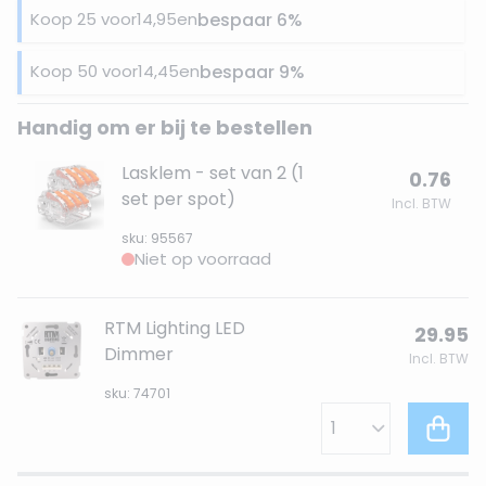
Koop 25 voor
14,95
en
bespaar
6
%
Koop 50 voor
14,45
en
bespaar
9
%
Handig om er bij te bestellen
Lasklem - set van 2 (1
0.76
set per spot)
Incl. BTW
sku: 95567
Niet op voorraad
RTM Lighting LED
29.95
Dimmer
Incl. BTW
sku: 74701