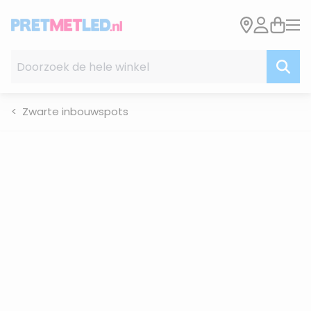
Ga naar de inhoud
Doorzoek de hele winkel
Zwarte inbouwspots