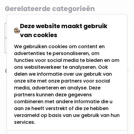
Gerelateerde categorieën
Deze website maakt gebruik
Inbouwspots
Verdiepte spots
van cookies
Zwarte inbouwspots
We gebruiken cookies om content en
advertenties te personaliseren, om
functies voor social media te bieden en om
ons websiteverkeer te analyseren. Ook
Gerelateerde producten
Navigating through the elements of the carousel is possi
Press to skip carousel
delen we informatie over uw gebruik van
onze site met onze partners voor social
media, adverteren en analyse. Deze
RTM Lighting LED Dimmer
partners kunnen deze gegevens
combineren met andere informatie die u
aan ze heeft verstrekt of die ze hebben
verzameld op basis van uw gebruik van hun
services.