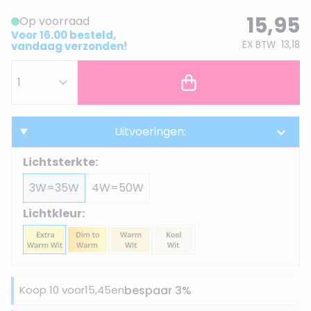
15,95
Op voorraad
Voor 16.00 besteld,
EX BTW
13,18
vandaag verzonden!
Uitvoeringen:
Lichtsterkte:
3W=35W
4W=50W
Lichtkleur:
Koop 10 voor
15,45
en
bespaar
3
%