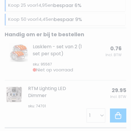
Koop 25 voor
14,95
en
bespaar
6
%
Koop 50 voor
14,45
en
bespaar
9
%
Handig om er bij te bestellen
Lasklem - set van 2 (1
0.76
set per spot)
Incl. BTW
sku: 95567
Niet op voorraad
RTM Lighting LED
29.95
Dimmer
Incl. BTW
sku: 74701