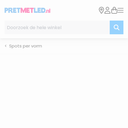
Ga naar de inhoud
Doorzoek de hele winkel
Spots per vorm