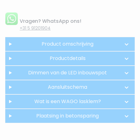
Vragen? WhatsApp ons!
+31 5 91201904
Product omschrijving
Productdetails
Dimmen van de LED inbouwspot
Aansluitschema
Wat is een WAGO lasklem?
Plaatsing in betonsparing