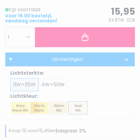
15,95
Op voorraad
Voor 16.00 besteld,
EX BTW
13,18
vandaag verzonden!
Uitvoeringen:
Lichtsterkte:
3W=35W
4W=50W
Lichtkleur:
Koop 10 voor
15,45
en
bespaar
3
%