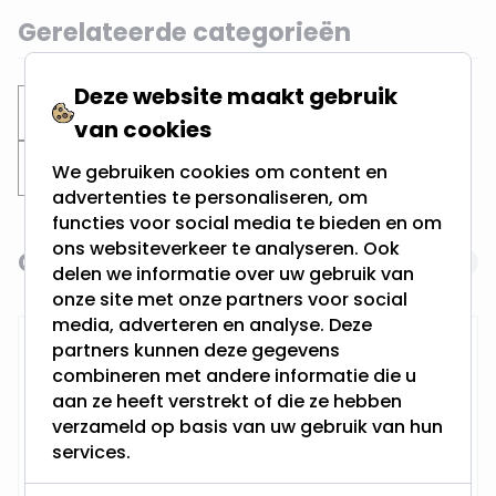
Gerelateerde categorieën
Deze website maakt gebruik
Inbouwspots
Verdiepte spots
van cookies
Zwarte inbouwspots
We gebruiken cookies om content en
advertenties te personaliseren, om
functies voor social media te bieden en om
ons websiteverkeer te analyseren. Ook
Gerelateerde producten
Navigating through the elements of the carousel is possi
Press to skip carousel
delen we informatie over uw gebruik van
onze site met onze partners voor social
media, adverteren en analyse. Deze
RTM Lighting LED Dimmer
partners kunnen deze gegevens
combineren met andere informatie die u
aan ze heeft verstrekt of die ze hebben
verzameld op basis van uw gebruik van hun
services.