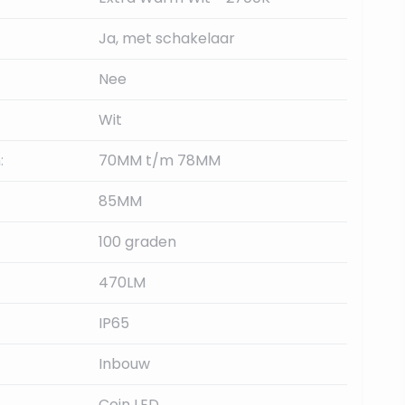
Ja, met schakelaar
Nee
Wit
:
70MM t/m 78MM
85MM
100 graden
470LM
IP65
Inbouw
Coin LED