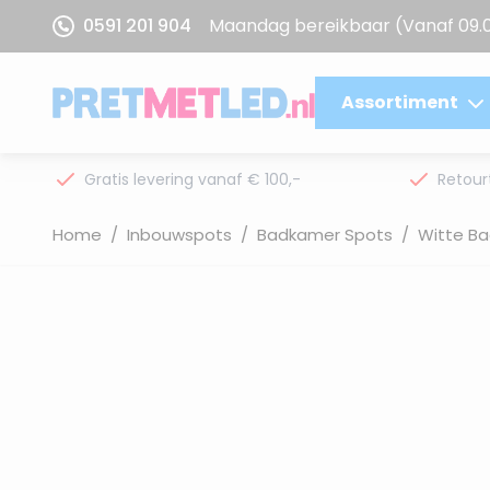
Ga naar de inhoud
0591 201 904
Maandag bereikbaar
(Vanaf 09.
Assortiment
Gratis levering vanaf € 100,-
Retour
Home
/
Inbouwspots
/
Badkamer Spots
/
Witte B