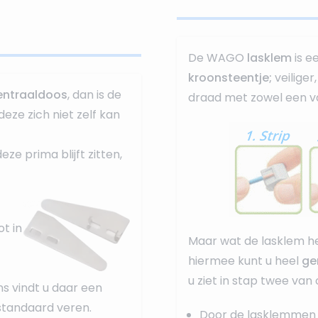
De WAGO
lasklem
is e
kroonsteentje;
veilige
entraaldoos
, dan is de
draad met zowel een va
deze zich niet zelf kan
e prima blijft zitten,
t in
Maar wat de lasklem he
hiermee kunt u heel
ge
u ziet in stap twee van
ns vindt u daar een
standaard veren.
Door de lasklemmen 