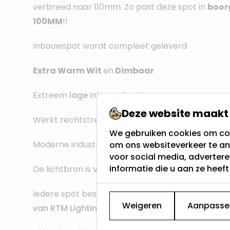
verbreed naar 110mm. Zo past deze spot in
boor
100MM
!!
Inbouwspot wordt compleet geleverd
Extra Warm Wit
en
Dimbaar
Extreem
lage
inbouwdiepte
Deze website maakt 
Werkt rechtstreeks op
230Volt
We gebruiken cookies om con
Moderne industriële look
om ons websiteverkeer te an
voor social media, adverter
informatie die u aan ze heef
De lichtbron is
vervangbaar
Iedere spot bestaat uit twee artikelen, te weten
Weigeren
Aanpasse
van RTM Lighting
en een
IP65 armatuur van Inte