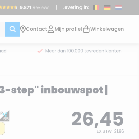
Levering in:
Contact
Mijn profiel
Winkelwagen
aad
Meer dan 100.000 tevreden klanten
"3-step" inbouwspot |
26,45
EX BTW
21,86