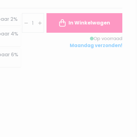
Aantal
paar
2
%
In Winkelwagen
paar
4
%
Op voorraad
Maandag verzonden!
paar
6
%