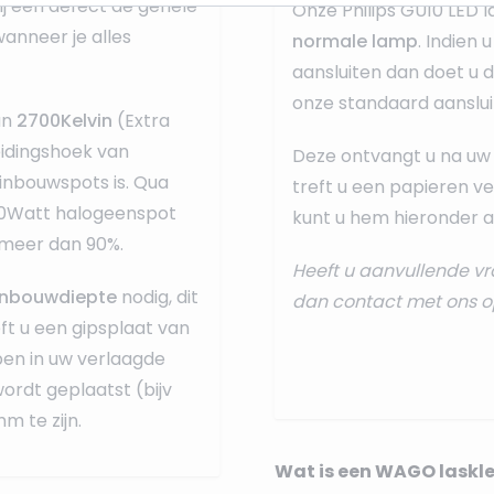
ij een defect de gehele
Onze Philips GU10 LED l
anneer je alles
normale lamp
. Indien
aansluiten dan doet u 
onze standaard
aanslui
an
2700Kelvin
(Extra
eidingshoek van
Deze ontvangt u na uw 
inbouwspots is. Qua
treft u een papieren ve
50Watt halogeenspot
kunt u hem hieronder al
 meer dan 90%.
Heeft u aanvullende vr
nbouwdiepte
nodig, dit
dan
contact
met ons o
eft u een gipsplaat van
ben in uw verlaagde
wordt geplaatst (bijv
m te zijn.
Wat is een WAGO laskl