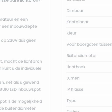
isselbare lichtbron
?
Dimbaar
matuur
en een
Kantelbaar
 een inbouwdiepte
Kleur
s op
230V
dus geen
Voor boorgaten tussen
Buitendiameter
t, mocht de lichtbron
Lichthoek
 kunt u de individuele
Lumen:
n, net als u gewend
GU10 LED inbouwspot.
IP Klasse
Type
ot is de mogelijkheid
 de buitendiameter
Fitting