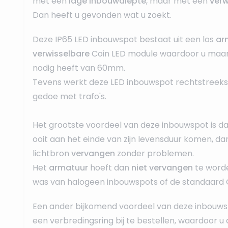
met een
lage inbouwdiepte
, maar met een
verw
Dan heeft u gevonden wat u zoekt.
Deze IP65 LED inbouwspot bestaat uit een los
ar
verwisselbare
Coin LED module waardoor u maar
nodig heeft van 60mm.
Tevens werkt deze LED inbouwspot rechtstreek
gedoe met trafo's.
Het grootste voordeel van deze inbouwspot is da
ooit aan het einde van zijn levensduur komen, dan
lichtbron
vervangen
zonder problemen.
Het
armatuur
hoeft dan
niet vervangen
te worde
was van halogeen inbouwspots of de standaard 
Een ander bijkomend voordeel van deze inbouwsp
een verbredingsring bij te bestellen, waardoor u