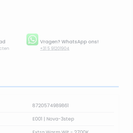
aad
Vragen? WhatsApp ons!
cten
+31 5 91201904
8720574989861
E001 | Nova-3step
Extra Warm Wit - 2700K