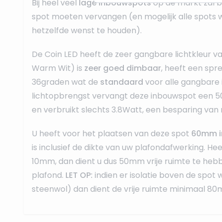
Bij heel veel
lage inbouwspots
op de markt zal b
spot moeten vervangen (en mogelijk alle spots w
hetzelfde wenst te houden).
De Coin LED heeft de zeer gangbare lichtkleur v
Warm Wit) is
zeer goed dimbaar
, heeft een spr
36graden wat de
standaard
voor alle gangbare 
lichtopbrengst vervangt deze inbouwspot een 
en verbruikt slechts 3.8Watt, een besparing van
U heeft voor het plaatsen van deze spot
60mm i
is inclusief de dikte van uw plafondafwerking. He
10mm, dan dient u dus 50mm vrije ruimte te heb
plafond.
LET OP:
indien er isolatie boven de spot 
steenwol) dan dient de vrije ruimte minimaal 80m