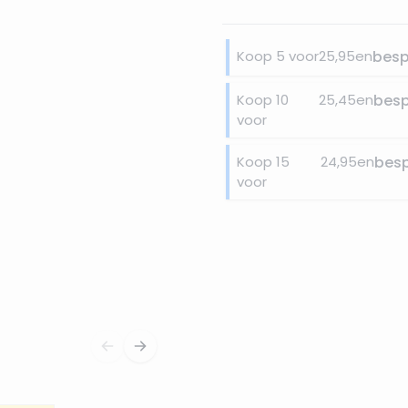
Koop 5 voor
25,95
en
bes
Koop 10
25,45
en
bes
voor
Koop 15
24,95
en
bes
voor