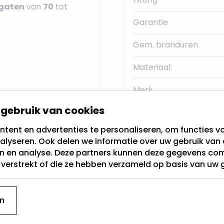
gaten
van
70
tot
Garantie
Gem. branduren
Materiaal:
Merk
gebruik van cookies
Type armatuur
tent en advertenties te personaliseren, om functies vo
Sensor
alyseren. Ook delen we informatie over uw gebruik van 
en en analyse. Deze partners kunnen deze gegevens c
t verstrekt of die ze hebben verzameld op basis van uw 
Aansluiten inbouwspot
; een
Coin LED module
n
gral
.