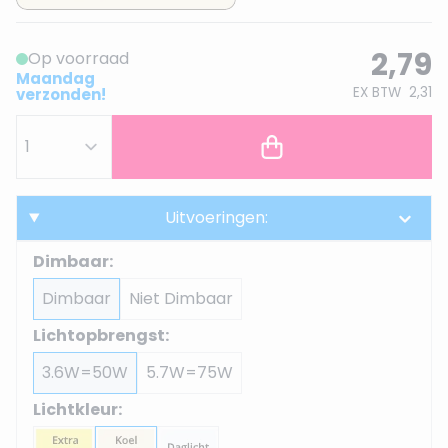
2,79
Op voorraad
Maandag
EX BTW
2,31
verzonden!
Uitvoeringen:
Dimbaar:
Dimbaar
Niet Dimbaar
Lichtopbrengst:
3.6W=50W
5.7W=75W
Lichtkleur: