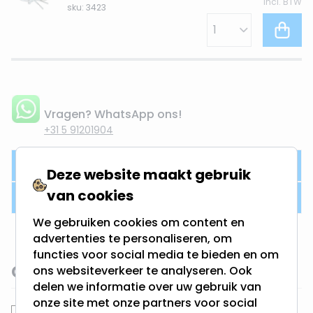
Incl. BTW
sku: 3423
Vragen? WhatsApp ons!
+31 5 91201904
Product omschrijving
Deze website maakt gebruik
van cookies
Productdetails
We gebruiken cookies om content en
advertenties te personaliseren, om
functies voor social media te bieden en om
Gerelateerde categorieën
ons websiteverkeer te analyseren. Ook
delen we informatie over uw gebruik van
onze site met onze partners voor social