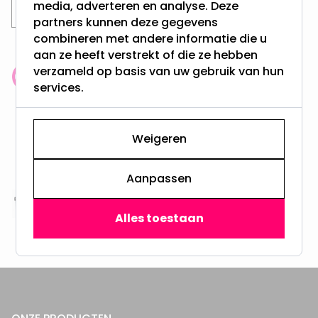
media, adverteren en analyse. Deze
LED Lampen
GU10 LED Spots
partners kunnen deze gegevens
combineren met andere informatie die u
aan ze heeft verstrekt of die ze hebben
verzameld op basis van uw gebruik van hun
Klantenbeoordeling: 9.4/10
services.
meer dan 100.000 klanten gingen u voor
Gratis verzending + snel geleverd
Weigeren
Vanaf EUR100,- naar NL & BE
& 100 dagen recht op retour
Aanpassen
Altijd uit eigen voorraad
Alles toestaan
3000m2 - 60.000+ Producten