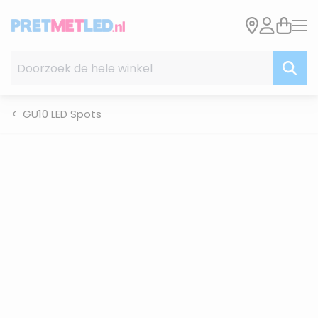
Ga naar de inhoud
Doorzoek de hele winkel
GU10 LED Spots