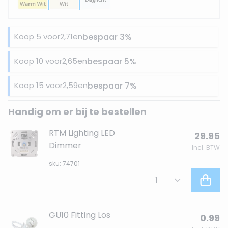
Koop 5 voor
2,71
en
bespaar
3
%
Koop 10 voor
2,65
en
bespaar
5
%
Koop 15 voor
2,59
en
bespaar
7
%
Handig om er bij te bestellen
RTM Lighting LED
29.95
Dimmer
Incl. BTW
sku: 74701
GU10 Fitting Los
0.99