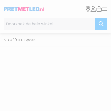
Ga naar de inhoud
Doorzoek de hele winkel
GU10 LED Spots