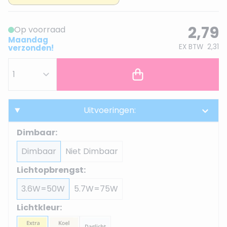
2,79
Op voorraad
Maandag
EX BTW
2,31
verzonden!
Uitvoeringen:
Dimbaar:
Dimbaar
Niet Dimbaar
Lichtopbrengst:
3.6W=50W
5.7W=75W
Lichtkleur: