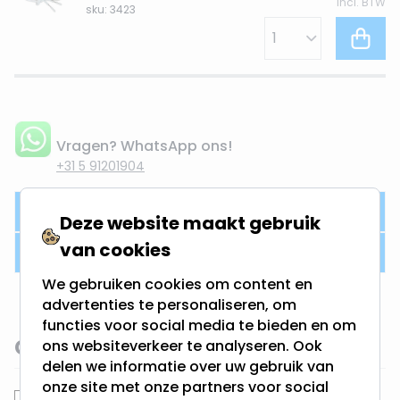
Incl. BTW
sku: 3423
Vragen? WhatsApp ons!
+31 5 91201904
Product omschrijving
Deze website maakt gebruik
van cookies
Productdetails
We gebruiken cookies om content en
advertenties te personaliseren, om
functies voor social media te bieden en om
Gerelateerde categorieën
ons websiteverkeer te analyseren. Ook
delen we informatie over uw gebruik van
onze site met onze partners voor social