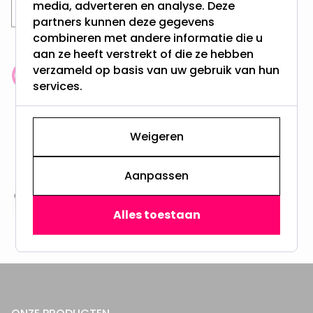
media, adverteren en analyse. Deze
LED Lampen
GU10 LED Spots
partners kunnen deze gegevens
combineren met andere informatie die u
aan ze heeft verstrekt of die ze hebben
verzameld op basis van uw gebruik van hun
Klantenbeoordeling: 9.4/10
services.
meer dan 100.000 klanten gingen u voor
Gratis verzending + snel geleverd
Weigeren
Vanaf EUR100,- naar NL & BE
& 100 dagen recht op retour
Aanpassen
Altijd uit eigen voorraad
Alles toestaan
3000m2 - 60.000+ Producten