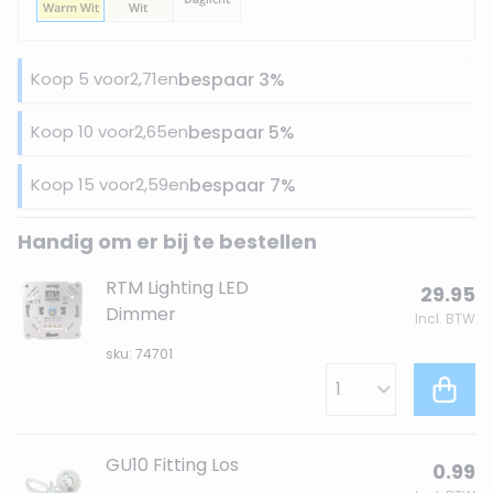
Koop 5 voor
2,71
en
bespaar
3
%
Koop 10 voor
2,65
en
bespaar
5
%
Koop 15 voor
2,59
en
bespaar
7
%
Handig om er bij te bestellen
RTM Lighting LED
29.95
Dimmer
Incl. BTW
sku: 74701
GU10 Fitting Los
0.99