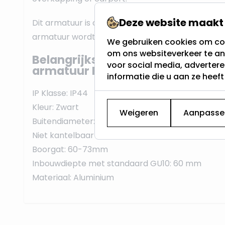
Deze website maakt 
Dit armatuur is ook geschikt voor Philips Hue en c
armatuur wordt
standaard geleverd
met een
We gebruiken cookies om con
om ons websiteverkeer te an
Belangrijkste eigenschappen IP4
voor social media, adverter
armatuur Flini Vierkant Zwart
informatie die u aan ze heef
IP Klasse: IP44
Kleur: Zwart
Weigeren
Aanpasse
Buitendiameter: 80x80 mm
Niet kantelbaar
Boorgat: 60-73mm
Inbouwdiepte met standaard GU10: 60 mm
Materiaal: Aluminium