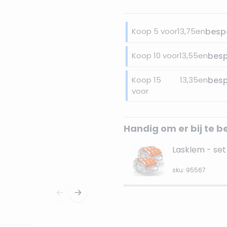
Koop 5 voor
13,75
en
besp
Koop 10 voor
13,55
en
bes
Koop 15
13,35
en
bes
voor
Handig om er bij te b
Lasklem - set 
sku: 95567