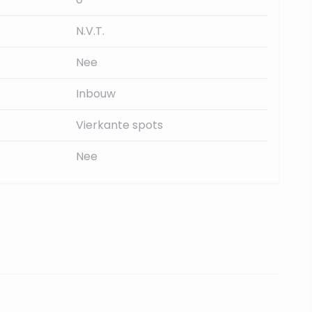
N.V.T.
Nee
Inbouw
Vierkante spots
Nee