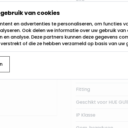
gebruik van cookies
Buitendiameter
oin led modules. Dit
GU10
aansluiting.
tent en advertenties te personaliseren, om functies vo
Garantie
alyseren. Ook delen we informatie over uw gebruik van 
4 GU10
en en analyse. Deze partners kunnen deze gegevens c
Type GU10
t verstrekt of die ze hebben verzameld op basis van uw 
Merk
Kleur
n
Materiaal:
Fitting
Geschikt voor HUE GU1
IP Klasse
Gem. branduren