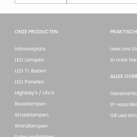
ONZE PRODUCTEN
PRAKTISCH
Inbouwspots
Lees ons b
LED Lampen
Al onze ha
LED TL Buizen
ALLES OVER
LED Panelen
Highbay's / Ufo's
Gevelverli
Bouwlampen
IP-waarde
Straatlampen
G9 Led lam
Wandlampen
Solar verlichting