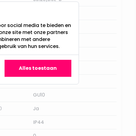
80MM
or social media te bieden en
2 jaar
onze site met onze partners
ombineren met andere
50mm, Philips HUE
gebruik van hun services.
Kanlux
Zwart
Alles toestaan
Aluminium
GU10
0
Ja
IP44
0