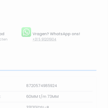
aad
Vragen? WhatsApp ons!
cten
+31 5 91201904
8720574985924
:
60MM t/m 73MM
33120|DSL-B