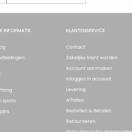
E INFORMATIE
KLANTENSERVICE
log
Contact
ndleidingen
Zakelijke klant worden
Account aanmaken
:
Inloggen in account
Levering
chting
Afhalen
n spots
Bestellen & Betalen
pjes
Retourneren
Retourformulier downloade