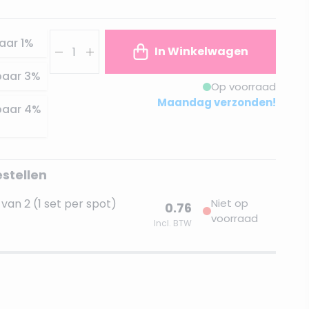
Aantal
aar
1
%
In Winkelwagen
paar
3
%
Op voorraad
Maandag verzonden!
paar
4
%
estellen
van 2 (1 set per spot)
Niet op
0.76
voorraad
Incl. BTW