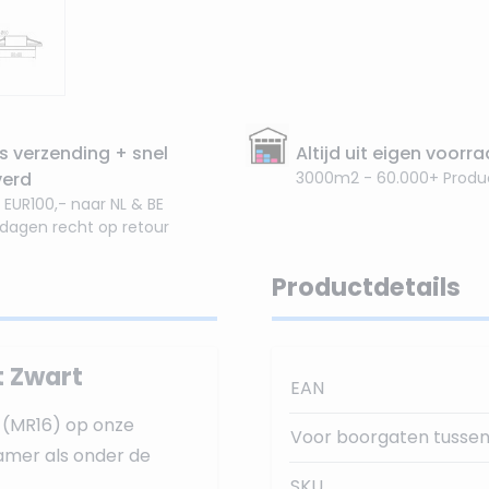
s verzending + snel
Altijd uit eigen voorr
verd
3000m2 - 60.000+ Produ
 EUR100,- naar NL & BE
 dagen recht op retour
Productdetails
t Zwart
EAN
s (MR16) op onze
Voor boorgaten tussen
amer als onder de
SKU