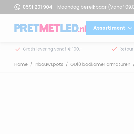
Ga naar de inhoud
0591 201 904
Maandag bereikbaar
(Vanaf 09.
Assortiment
Gratis levering vanaf € 100,-
Retour
Home
/
Inbouwspots
/
GU10 badkamer armaturen