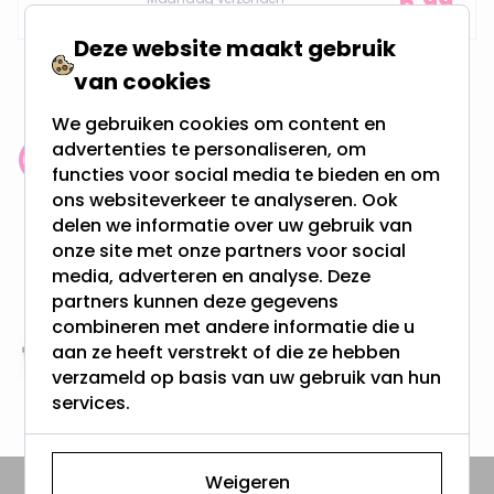
5,99
Deze website maakt gebruik
van cookies
We gebruiken cookies om content en
advertenties te personaliseren, om
Klantenbeoordeling: 9.4/10
functies voor social media te bieden en om
meer dan 100.000 klanten gingen u voor
ons websiteverkeer te analyseren. Ook
delen we informatie over uw gebruik van
onze site met onze partners voor social
Gratis verzending + snel geleverd
media, adverteren en analyse. Deze
Vanaf EUR100,- naar NL & BE
partners kunnen deze gegevens
& 100 dagen recht op retour
combineren met andere informatie die u
aan ze heeft verstrekt of die ze hebben
Altijd uit eigen voorraad
verzameld op basis van uw gebruik van hun
3000m2 - 60.000+ Producten
services.
Weigeren