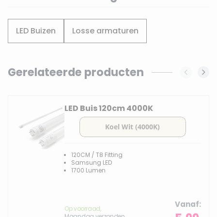
LED Buizen
Losse armaturen
Gerelateerde producten
Navigating through the elements of the carousel is possi
Press to skip carousel
LED Buis 120cm 4000K
120CM / T8 Fitting
Samsung LED
1700 Lumen
Vanaf
Op voorraad,
Maandag verzonden