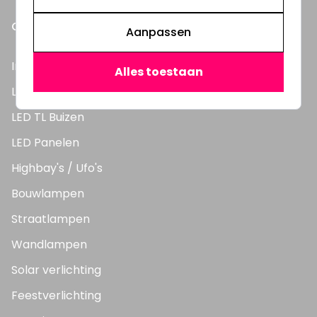
ONZE PRODUCTEN
Aanpassen
Inbouwspots
Alles toestaan
LED Lampen
LED TL Buizen
LED Panelen
Highbay's / Ufo's
Bouwlampen
Straatlampen
Wandlampen
Solar verlichting
Feestverlichting