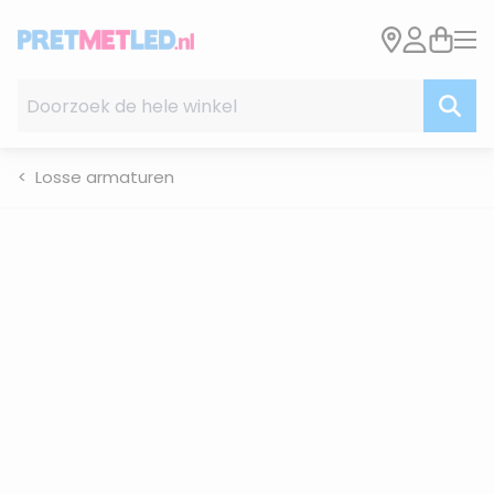
Ga naar de inhoud
Doorzoek de hele winkel
Losse armaturen