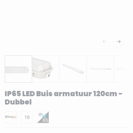
IP65 LED Buis armatuur 120cm -
Dubbel