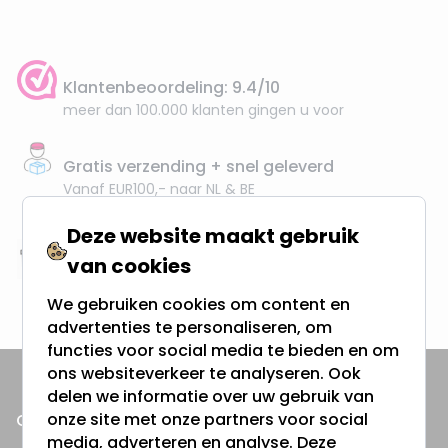
Klantenbeoordeling: 9.4/10
meer dan 100.000 klanten gingen u voor
Gratis verzending + snel geleverd
Vanaf EUR100,- naar NL & BE
& 100 dagen recht op retour
Deze website maakt gebruik
van cookies
Altijd uit eigen voorraad
3000m2 - 60.000+ Producten
We gebruiken cookies om content en
advertenties te personaliseren, om
functies voor social media te bieden en om
ons websiteverkeer te analyseren. Ook
delen we informatie over uw gebruik van
onze site met onze partners voor social
ONZE PRODUCTEN
media, adverteren en analyse. Deze