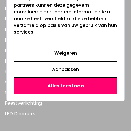
partners kunnen deze gegevens
Inbouwspots
combineren met andere informatie die u
aan ze heeft verstrekt of die ze hebben
LED Lampen
verzameld op basis van uw gebruik van hun
LED TL Buizen
services.
LED Panelen
Highbay's / Ufo's
Weigeren
Bouwlampen
Aanpassen
Straatlampen
Wandlampen
Alles toestaan
Solar verlichting
Feestverlichting
LED Dimmers