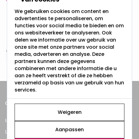
meer dan 100.000 klanten gingen u voor
We gebruiken cookies om content en
advertenties te personaliseren, om
Gratis verzending + snel geleverd
functies voor social media te bieden en om
Vanaf EUR100,- naar NL & BE
ons websiteverkeer te analyseren. Ook
& 100 dagen recht op retour
delen we informatie over uw gebruik van
onze site met onze partners voor social
media, adverteren en analyse. Deze
Altijd uit eigen voorraad
partners kunnen deze gegevens
3000m2 - 60.000+ Producten
combineren met andere informatie die u
aan ze heeft verstrekt of die ze hebben
verzameld op basis van uw gebruik van hun
services.
ONZE PRODUCTEN
Weigeren
Inbouwspots
Aanpassen
LED Lampen