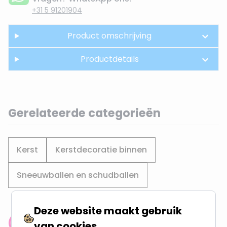
+31 5 91201904
Product omschrijving
Productdetails
Gerelateerde categorieën
Kerst
Kerstdecoratie binnen
Sneeuwballen en schudballen
Deze website maakt gebruik
van cookies
Klantenbeoordeling: 9.4/10