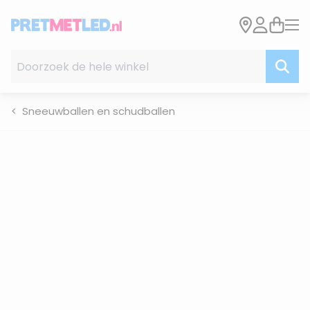
Ga naar de inhoud
Doorzoek de hele winkel
Sneeuwballen en schudballen