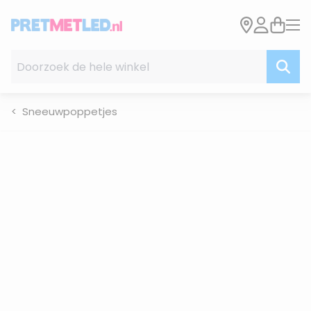
Ga naar de inhoud
Doorzoek de hele winkel
Sneeuwpoppetjes