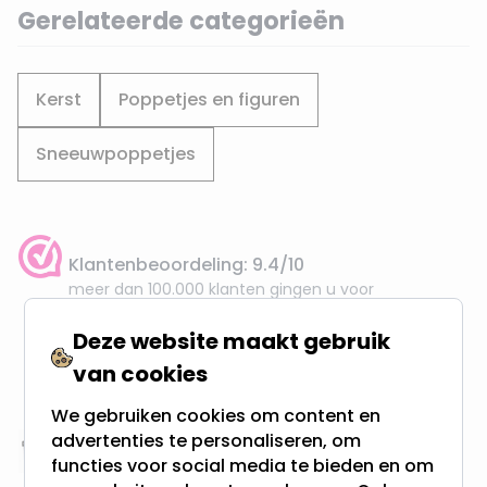
Gerelateerde categorieën
Kerst
Poppetjes en figuren
Sneeuwpoppetjes
Klantenbeoordeling: 9.4/10
meer dan 100.000 klanten gingen u voor
Deze website maakt gebruik
Gratis verzending + snel geleverd
van cookies
Vanaf EUR100,- naar NL & BE
& 100 dagen recht op retour
We gebruiken cookies om content en
advertenties te personaliseren, om
Altijd uit eigen voorraad
functies voor social media te bieden en om
3000m2 - 60.000+ Producten