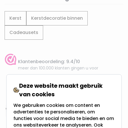
Kerst
Kerstdecoratie binnen
Cadeausets
Klantenbeoordeling: 9.4/10
meer dan 100.000 klanten gingen u voor
Gratis verzending + snel geleverd
Deze website maakt gebruik
Vanaf EUR100,- naar NL & BE
van cookies
& 100 dagen recht op retour
We gebruiken cookies om content en
advertenties te personaliseren, om
Altijd uit eigen voorraad
functies voor social media te bieden en om
3000m2 - 60.000+ Producten
ons websiteverkeer te analyseren. Ook