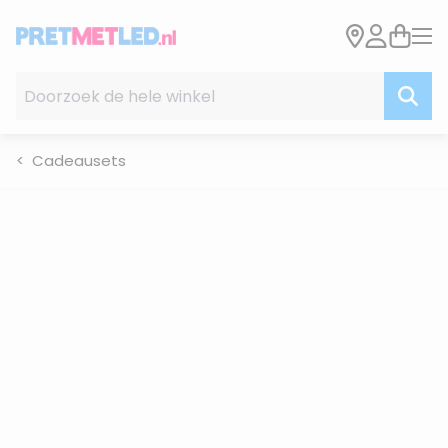
Ga naar de inhoud
Doorzoek de hele winkel
Cadeausets