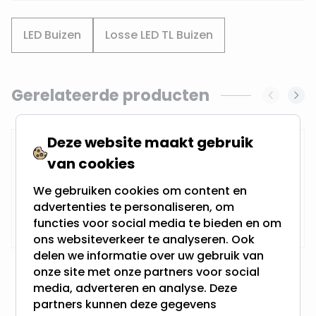
LED Buizen
Losse LED TL Buizen
Gerelateerde producten
Navigating through the elements of the carousel is possi
Press to skip carousel
Deze website maakt gebruik
IP65 LED Buis armatuur 150cm -
Enkel
van cookies
We gebruiken cookies om content en
advertenties te personaliseren, om
Op voorraad,
19,95
functies voor social media te bieden en om
Vandaag verzonden
ons websiteverkeer te analyseren. Ook
delen we informatie over uw gebruik van
onze site met onze partners voor social
media, adverteren en analyse. Deze
partners kunnen deze gegevens