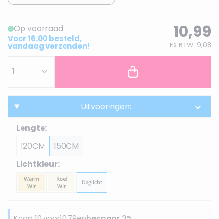
10,99
Op voorraad
Voor 16.00 besteld,
EX BTW
9,08
vandaag verzonden!
Uitvoeringen:
Lengte:
120CM
150CM
Lichtkleur:
Koop 10 voor
10,79
en
bespaar
2
%