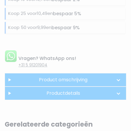
Koop 25 voor
10,49
en
bespaar
5
%
Koop 50 voor
9,99
en
bespaar
9
%
Vragen? WhatsApp ons!
+31 5 91201904
Product omschrijving
Productdetails
Gerelateerde categorieën