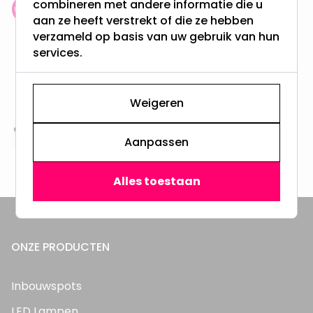
combineren met andere informatie die u
Klantenbeoordeling: 9.4/10
aan ze heeft verstrekt of die ze hebben
meer dan 100.000 klanten gingen u voor
verzameld op basis van uw gebruik van hun
services.
Gratis verzending + snel geleverd
Vanaf EUR100,- naar NL & BE
& 100 dagen recht op retour
Weigeren
Altijd uit eigen voorraad
Aanpassen
3000m2 - 60.000+ Producten
Alles toestaan
ONZE PRODUCTEN
Inbouwspots
LED Lampen