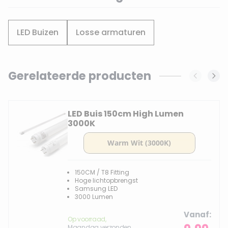
LED Buizen
Losse armaturen
Gerelateerde producten
Navigating through the elements of the carousel is possi
Press to skip carousel
LED Buis 150cm High Lumen
3000K
150CM / T8 Fitting
Hoge lichtopbrengst
Samsung LED
3000 Lumen
Vanaf
Op voorraad,
Maandag verzonden