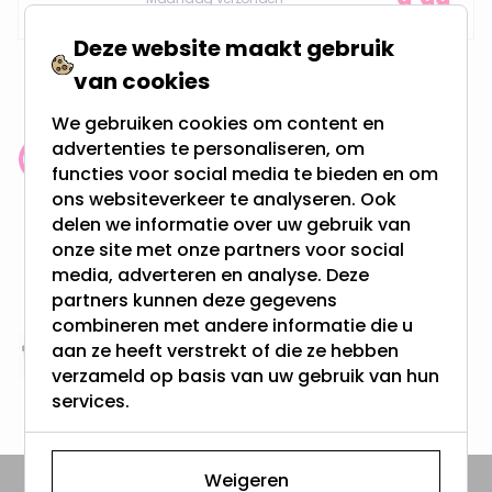
9,99
Deze website maakt gebruik
van cookies
We gebruiken cookies om content en
advertenties te personaliseren, om
Klantenbeoordeling: 9.4/10
functies voor social media te bieden en om
meer dan 100.000 klanten gingen u voor
ons websiteverkeer te analyseren. Ook
delen we informatie over uw gebruik van
onze site met onze partners voor social
Gratis verzending + snel geleverd
media, adverteren en analyse. Deze
Vanaf EUR100,- naar NL & BE
partners kunnen deze gegevens
& 100 dagen recht op retour
combineren met andere informatie die u
aan ze heeft verstrekt of die ze hebben
Altijd uit eigen voorraad
verzameld op basis van uw gebruik van hun
3000m2 - 60.000+ Producten
services.
Weigeren