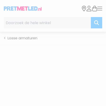
Ga naar de inhoud
Doorzoek de hele winkel
Losse armaturen