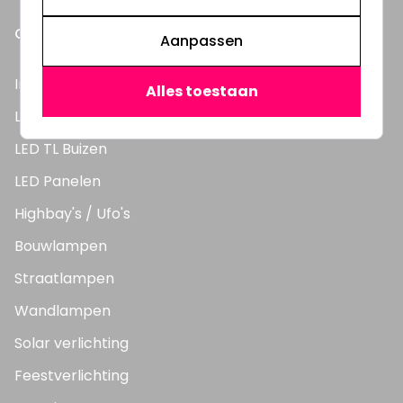
ONZE PRODUCTEN
Aanpassen
Inbouwspots
Alles toestaan
LED Lampen
LED TL Buizen
LED Panelen
Highbay's / Ufo's
Bouwlampen
Straatlampen
Wandlampen
Solar verlichting
Feestverlichting