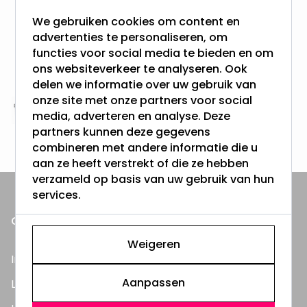
meer dan 100.000 klanten gingen u voor
We gebruiken cookies om content en
advertenties te personaliseren, om
Gratis verzending + snel geleverd
functies voor social media te bieden en om
Vanaf EUR100,- naar NL & BE
ons websiteverkeer te analyseren. Ook
& 100 dagen recht op retour
delen we informatie over uw gebruik van
onze site met onze partners voor social
Altijd uit eigen voorraad
media, adverteren en analyse. Deze
partners kunnen deze gegevens
3000m2 - 60.000+ Producten
combineren met andere informatie die u
aan ze heeft verstrekt of die ze hebben
verzameld op basis van uw gebruik van hun
services.
ONZE PRODUCTEN
Weigeren
Inbouwspots
Aanpassen
LED Lampen