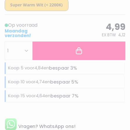
4,99
Op voorraad
Maandag
EX BTW
4,12
verzonden!
Koop 5 voor
4,84
en
bespaar
3
%
Koop 10 voor
4,74
en
bespaar
5
%
Koop 15 voor
4,64
en
bespaar
7
%
Vragen? WhatsApp ons!