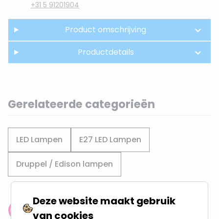
+31 5 91201904
Product omschrijving
Productdetails
Gerelateerde categorieën
LED Lampen
E27 LED Lampen
Druppel / Edison lampen
Deze website maakt gebruik
Klantenbeoordeling: 9.4/10
van cookies