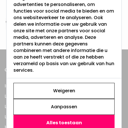
Vanaf EUR100,- naar NL & BE
advertenties te personaliseren, om
& 100 dagen recht op retour
functies voor social media te bieden en om
ons websiteverkeer te analyseren. Ook
delen we informatie over uw gebruik van
Altijd uit eigen voorraad
onze site met onze partners voor social
3000m2 - 60.000+ Producten
media, adverteren en analyse. Deze
partners kunnen deze gegevens
combineren met andere informatie die u
aan ze heeft verstrekt of die ze hebben
verzameld op basis van uw gebruik van hun
ONZE PRODUCTEN
services.
Inbouwspots
Weigeren
LED Lampen
LED TL Buizen
Aanpassen
LED Panelen
Alles toestaan
Highbay's / Ufo's