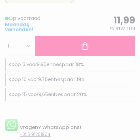
11,99
Op voorraad
Maandag
EX BTW
9,91
verzonden!
Koop 5 voor
9,85
en
bespaar
18
%
Koop 10 voor
9,75
en
bespaar
19
%
Koop 15 voor
9,65
en
bespaar
20
%
Vragen? WhatsApp ons!
+31 5 91201904