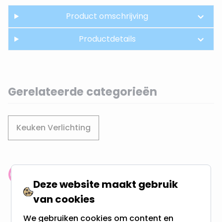
Product omschrijving
Productdetails
Gerelateerde categorieën
Keuken Verlichting
Klantenbeoordeling: 9.4/10
Deze website maakt gebruik
meer dan 100.000 klanten gingen u voor
van cookies
Gratis verzending + snel geleverd
We gebruiken cookies om content en