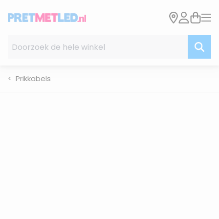
Ga naar de inhoud
Doorzoek de hele winkel
Prikkabels