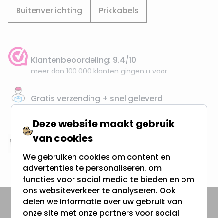
Buitenverlichting
Prikkabels
Klantenbeoordeling: 9.4/10
meer dan 100.000 klanten gingen u voor
Gratis verzending + snel geleverd
Vanaf EUR100,- naar NL & BE
& 100 dagen recht op retour
Deze website maakt gebruik
van cookies
Altijd uit eigen voorraad
We gebruiken cookies om content en
3000m2 - 60.000+ Producten
advertenties te personaliseren, om
functies voor social media te bieden en om
ons websiteverkeer te analyseren. Ook
delen we informatie over uw gebruik van
onze site met onze partners voor social