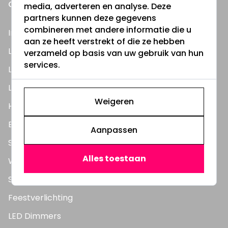
ONZE PRODUCTEN
media, adverteren en analyse. Deze
partners kunnen deze gegevens
combineren met andere informatie die u
Inbouwspots
aan ze heeft verstrekt of die ze hebben
LED Lampen
verzameld op basis van uw gebruik van hun
services.
LED TL Buizen
LED Panelen
Weigeren
Highbay's / Ufo's
Bouwlampen
Aanpassen
Straatlampen
Alles toestaan
Wandlampen
Solar verlichting
Feestverlichting
LED Dimmers