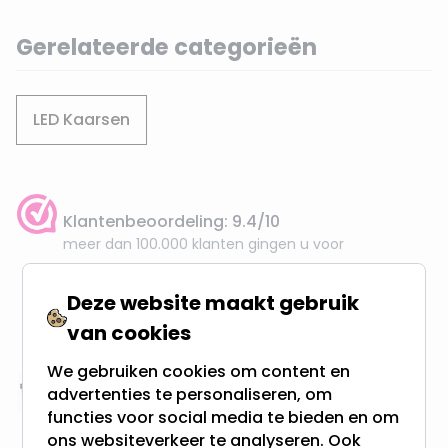
Gerelateerde categorieën
LED Kaarsen
Klantenbeoordeling: 9.4/10
meer dan 100.000 klanten gingen u voor
Deze website maakt gebruik
Gratis verzending + snel geleverd
Vanaf EUR100,- naar NL & BE
van cookies
& 100 dagen recht op retour
We gebruiken cookies om content en
advertenties te personaliseren, om
Altijd uit eigen voorraad
functies voor social media te bieden en om
3000m2 - 60.000+ Producten
ons websiteverkeer te analyseren. Ook