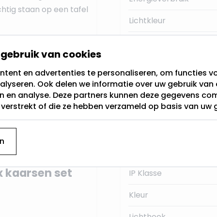
htig staan op een tafel
Lichtkleur
Knipperfunctie
es,
23 - 18 - 12,5
gebruik van cookies
an 9 centimeter
. Deze
Type batterij
tent en advertenties te personaliseren, om functies vo
batterijen
(niet
alyseren. Ook delen we informatie over uw gebruik van 
Timer
en en analyse. Deze partners kunnen deze gegevens c
t verstrekt of die ze hebben verzameld op basis van uw 
Vorm
eer aan en na 6 uur
 de kaars automatisch
Aan-uit schakelaar
n uit met de
n
j geleverd).
Categorie
x kaarsen set
IP Klasse
Kleur
Lichthoek