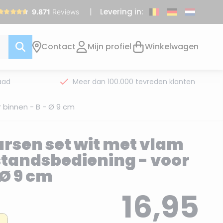
Levering in:
Contact
Mijn profiel
Winkelwagen
aad
Meer dan 100.000 tevreden klanten
 binnen - B - Ø 9 cm
rsen set wit met vlam
fstandsbediening - voor
 Ø 9 cm
16,95