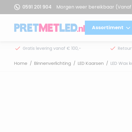
Ga naar de inhoud
0591 201 904
Morgen weer bereikbaar
(Vanaf 
Assortiment
Gratis levering vanaf € 100,-
Retour
Home
/
Binnenverlichting
/
LED Kaarsen
/
LED Wax k