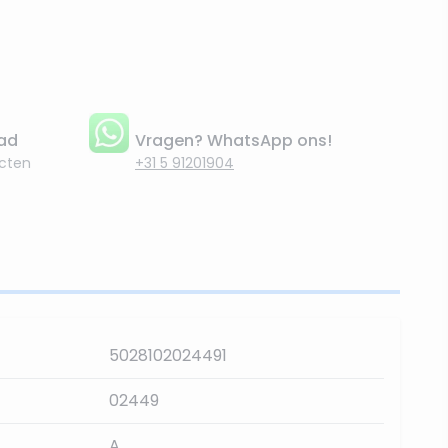
aad
Vragen? WhatsApp ons!
cten
+31 5 91201904
5028102024491
02449
A