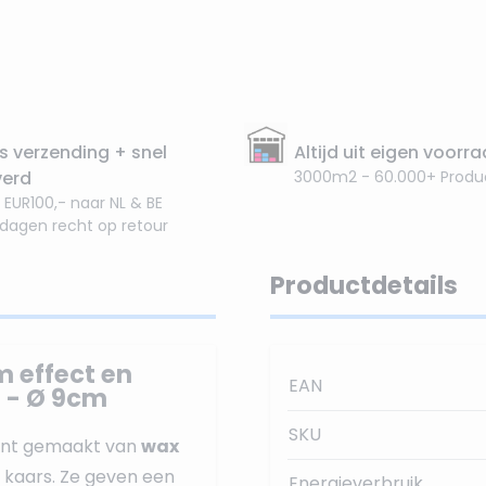
s verzending + snel
Altijd uit eigen voorr
verd
3000m2 - 60.000+ Produ
 EUR100,- naar NL & BE
 dagen recht op retour
Productdetails
m effect en
EAN
 - Ø 9cm
SKU
kant gemaakt van
wax
e kaars. Ze geven een
Energieverbruik