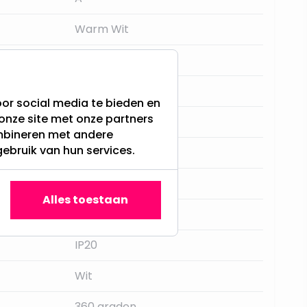
Warm Wit
Nee
AA
or social media te bieden en
onze site met onze partners
6 uur aan 18 uur uit
ombineren met andere
gebruik van hun services.
Kaars
Ja
Alles toestaan
Kaarsen
IP20
Wit
360 graden