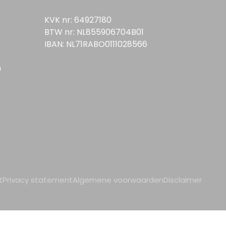
KVK nr: 64927180
BTW nr: NL855906704B01
IBAN: NL71RABO0111028566
n
t
Privacy statement
Algemene voorwaarden
Disclaimer