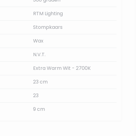
RTM Lighting
Stompkaars
Wax
N.V.T.
Extra Warm Wit - 2700K
23 cm
23
9 cm