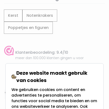
Kerst
Notenkrakers
Poppetjes en figuren
Klantenbeoordeling: 9.4/10
meer dan 100.000 klanten gingen u voor
Gratis verzending + snel geleverd
Deze website maakt gebruik
Vanaf EUR100,- naar NL & BE
van cookies
& 100 dagen recht op retour
We gebruiken cookies om content en
advertenties te personaliseren, om
Altijd uit eigen voorraad
functies voor social media te bieden en om
3000m2 - 60.000+ Producten
ons websiteverkeer te analyseren. Ook