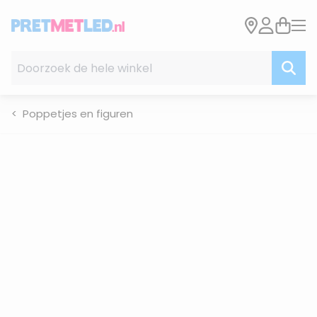
Ga naar de inhoud
Doorzoek de hele winkel
Poppetjes en figuren