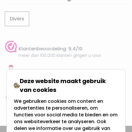
Divers
Klantenbeoordeling: 9.4/10
meer dan 100.000 klanten gingen u voor
Gratis verzending + snel geleverd
Vanaf EUR100,- naar NL & BE
Deze website maakt gebruik
& 100 dagen recht op retour
van cookies
We gebruiken cookies om content en
Altijd uit eigen voorraad
advertenties te personaliseren, om
3000m2 - 60.000+ Producten
functies voor social media te bieden en om
ons websiteverkeer te analyseren. Ook
delen we informatie over uw gebruik van