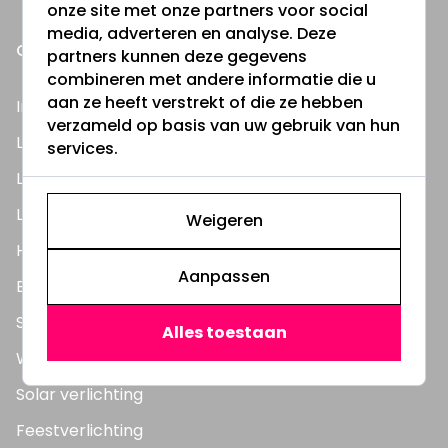
onze site met onze partners voor social
media, adverteren en analyse. Deze
ONZE PRODUCTEN
partners kunnen deze gegevens
combineren met andere informatie die u
aan ze heeft verstrekt of die ze hebben
Inbouwspots
verzameld op basis van uw gebruik van hun
LED Lampen
services.
LED TL Buizen
LED Panelen
Weigeren
Highbay's / Ufo's
Aanpassen
Bouwlampen
Straatlampen
Alles toestaan
Wandlampen
Solar verlichting
Feestverlichting