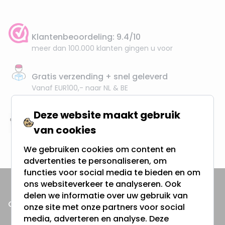
Klantenbeoordeling: 9.4/10
meer dan 100.000 klanten gingen u voor
Gratis verzending + snel geleverd
Vanaf EUR100,- naar NL & BE
& 100 dagen recht op retour
Deze website maakt gebruik
Altijd uit eigen voorraad
van cookies
3000m2 - 60.000+ Producten
We gebruiken cookies om content en
advertenties te personaliseren, om
functies voor social media te bieden en om
ons websiteverkeer te analyseren. Ook
delen we informatie over uw gebruik van
ONZE PRODUCTEN
onze site met onze partners voor social
media, adverteren en analyse. Deze