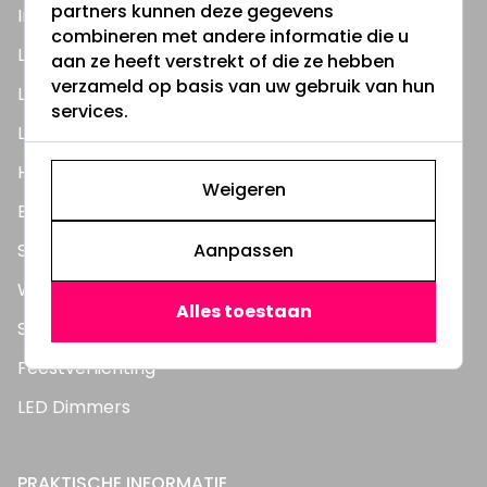
partners kunnen deze gegevens
Inbouwspots
combineren met andere informatie die u
LED Lampen
aan ze heeft verstrekt of die ze hebben
verzameld op basis van uw gebruik van hun
LED TL Buizen
services.
LED Panelen
Highbay's / Ufo's
Weigeren
Bouwlampen
Aanpassen
Straatlampen
Wandlampen
Alles toestaan
Solar verlichting
Feestverlichting
LED Dimmers
PRAKTISCHE INFORMATIE