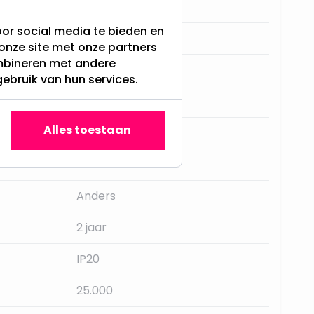
300
or social media te bieden en
GU10
onze site met onze partners
ombineren met andere
Philips Warm Glow
gebruik van hun services.
Ja, met dimmer
Alles toestaan
Philips
355LM
Anders
2 jaar
IP20
25.000