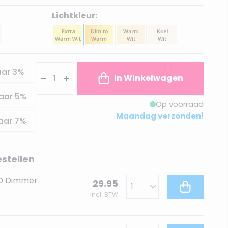
Lichtkleur:
Aantal
aar
3
%
In Winkelwagen
aar
5
%
Op voorraad
Maandag verzonden!
aar
7
%
estellen
ED Dimmer
29.95
Incl. BTW