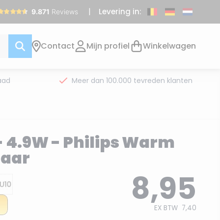
Levering in:
Contact
Mijn profiel
Winkelwagen
aad
Meer dan 100.000 tevreden klanten
- 4.9W - Philips Warm
baar
8,95
EX BTW
7,40