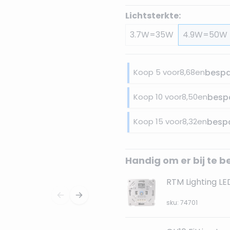
Lichtsterkte:
3.7W=35W
4.9W=50W
Koop 5 voor
8,68
en
besp
Koop 10 voor
8,50
en
besp
Koop 15 voor
8,32
en
besp
Handig om er bij te b
RTM Lighting L
sku: 74701