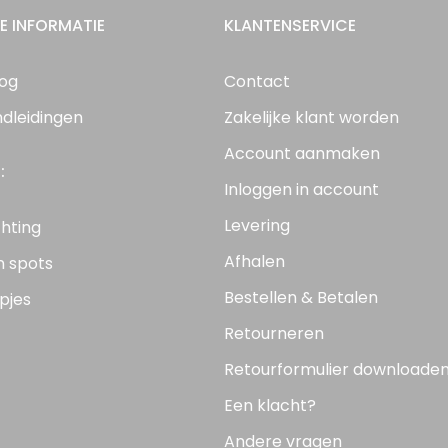
E INFORMATIE
KLANTENSERVICE
log
Contact
ndleidingen
Zakelijke klant worden
Account aanmaken
:
Inloggen in account
Levering
chting
Afhalen
n spots
Bestellen & Betalen
pjes
Retourneren
Retourformulier downloade
Een klacht?
Andere vragen