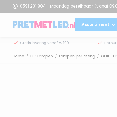
Ga naar de inhoud
0591 201 904
Maandag bereikbaar
(Vanaf 09.
Assortiment
Gratis levering vanaf € 100,-
Retour
Home
/
LED Lampen
/
Lampen per fitting
/
GU10 LE