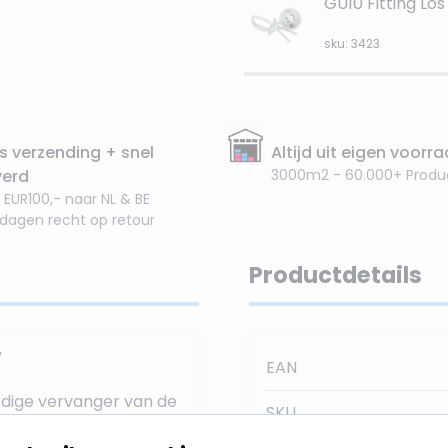
GU10 Fitting Los
sku: 3423
s verzending + snel
Altijd uit eigen voorr
verd
3000m2 - 60.000+ Produ
 EUR100,- naar NL & BE
 dagen recht op retour
Productdetails
w
EAN
rdige vervanger van de
SKU
zuiniger.
De lichtkleur