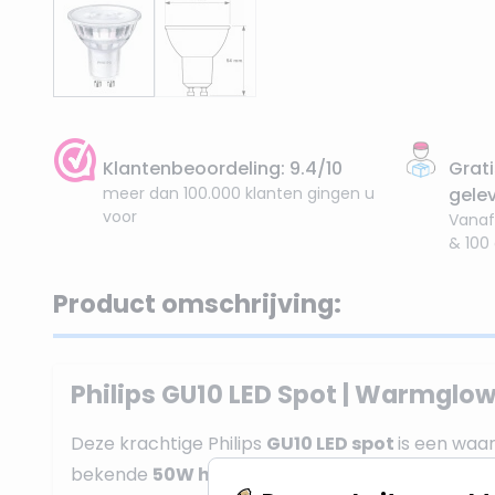
Klantenbeoordeling: 9.4/10
Grati
meer dan 100.000 klanten gingen u
gele
voor
Vanaf
& 100
Product omschrijving:
Philips GU10 LED Spot | Warmglo
Deze krachtige Philips
GU10 LED spot
is een waa
bekende
50W halogeenspot
, maar is ruim
80% 