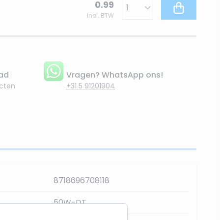
0.99
Incl. BTW
aad
Vragen? WhatsApp ons!
cten
+31 5 91201904
8718696708118
50W-DT