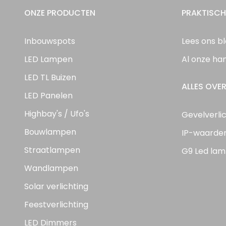
ONZE PRODUCTEN
PRAKTISCH
Inbouwspots
Lees ons b
LED Lampen
Al onze ha
LED TL Buizen
ALLES OVER
LED Panelen
Highbay's / Ufo's
Gevelverli
Bouwlampen
IP-waarde
Straatlampen
G9 Led lam
Wandlampen
Solar verlichting
Feestverlichting
LED Dimmers