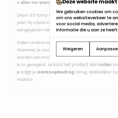
Deze website maakt 
is
dim-to-warm,
, om het ingewikkeld te maken
We gebruiken cookies om con
Deze LED lamp beschikt over een
GU10 fitting
. 
om ons websiteverkeer te an
past hij vrijwel in alle armaturen., zijn maatvoeri
voor social media, adverter
informatie die u aan ze heef
aangegeven als MR16.
Indien anders vermeld is deze lamp gewoon bij 
Weigeren
Aanpasse
Wanneer je voor
16.00 uur besteld
zal het prod
worden verzonden. Bevalt het toch niet? Geen p
is zo geregeld. Je kunt het product dan
ruilen
vo
je krijgt je
aankoopbedrag
terug. Makkelijker k
maken!