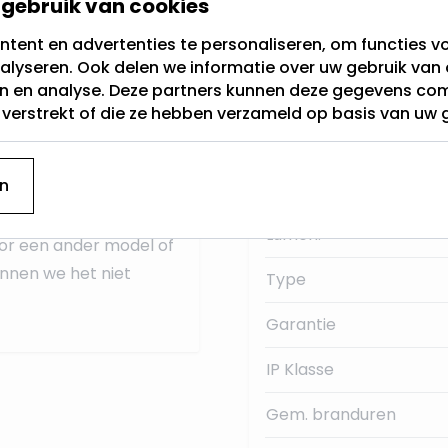
gebruik van cookies
,
2700 tot 2200 Kelvin
.
Stralingshoek
tent en advertenties te personaliseren, om functies vo
Fitting
Door zijn afmetingen
alyseren. Ook delen we informatie over uw gebruik van 
ng wordt ook wel
en en analyse. Deze partners kunnen deze gegevens c
Lichtkleur
t verstrekt of die ze hebben verzameld op basis van uw 
Dimbaar
ons
op voorraad
.
n
uct
dezelfde
dag nog
Merk
robleem, terug sturen
Lumen:
or een ander model of
unnen we het niet
Type
Garantie
IP Klasse
Gem. branduren