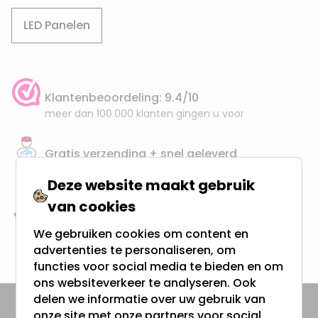
LED Panelen
Klantenbeoordeling: 9.4/10
meer dan 100.000 klanten gingen u voor
Gratis verzending + snel geleverd
Vanaf EUR100,- naar NL & BE
Deze website maakt gebruik
& 100 dagen recht op retour
van cookies
Altijd uit eigen voorraad
We gebruiken cookies om content en
3000m2 - 60.000+ Producten
advertenties te personaliseren, om
functies voor social media te bieden en om
ons websiteverkeer te analyseren. Ook
delen we informatie over uw gebruik van
onze site met onze partners voor social