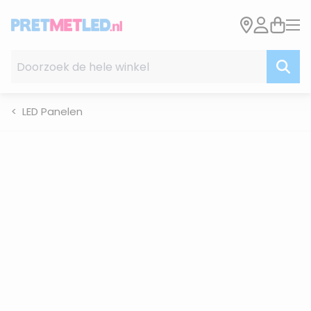
Ga naar de inhoud
Doorzoek de hele winkel
LED Panelen