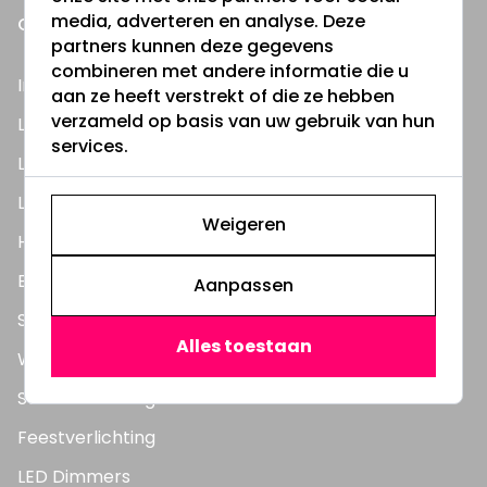
media, adverteren en analyse. Deze
ONZE PRODUCTEN
partners kunnen deze gegevens
combineren met andere informatie die u
Inbouwspots
aan ze heeft verstrekt of die ze hebben
verzameld op basis van uw gebruik van hun
LED Lampen
services.
LED TL Buizen
LED Panelen
Weigeren
Highbay's / Ufo's
Bouwlampen
Aanpassen
Straatlampen
Alles toestaan
Wandlampen
Solar verlichting
Feestverlichting
LED Dimmers