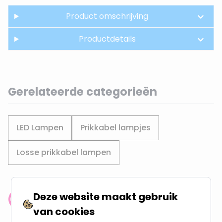
Product omschrijving
Productdetails
Gerelateerde categorieën
LED Lampen
Prikkabel lampjes
Losse prikkabel lampen
Deze website maakt gebruik
Klantenbeoordeling: 9.4/10
van cookies
meer dan 100.000 klanten gingen u voor