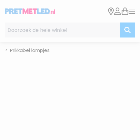
Ga naar de inhoud
Doorzoek de hele winkel
Prikkabel lampjes