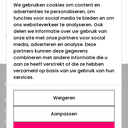
We gebruiken cookies om content en
advertenties te personaliseren, om
Gratis verzending + snel geleverd
functies voor social media te bieden en om
Vanaf EUR100,- naar NL & BE
& 100 dagen recht op retour
ons websiteverkeer te analyseren. Ook
delen we informatie over uw gebruik van
onze site met onze partners voor social
Altijd uit eigen voorraad
media, adverteren en analyse. Deze
3000m2 - 60.000+ Producten
partners kunnen deze gegevens
combineren met andere informatie die u
aan ze heeft verstrekt of die ze hebben
verzameld op basis van uw gebruik van hun
services.
ONZE PRODUCTEN
Weigeren
Inbouwspots
LED Lampen
Aanpassen
LED TL Buizen