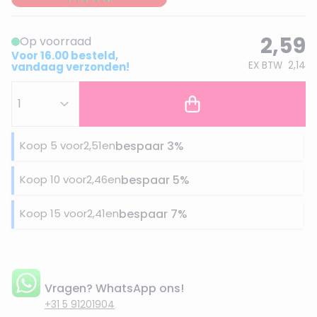
2,59
Op voorraad
Voor 16.00 besteld,
EX BTW
2,14
vandaag verzonden!
Koop 5 voor
2,51
en
bespaar
3
%
Koop 10 voor
2,46
en
bespaar
5
%
Koop 15 voor
2,41
en
bespaar
7
%
Vragen? WhatsApp ons!
+31 5 91201904