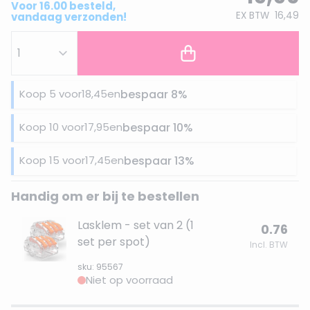
Voor 16.00 besteld,
EX BTW
16,49
vandaag verzonden!
Koop 5 voor
18,45
en
bespaar
8
%
Koop 10 voor
17,95
en
bespaar
10
%
Koop 15 voor
17,45
en
bespaar
13
%
Handig om er bij te bestellen
Lasklem - set van 2 (1
0.76
set per spot)
Incl. BTW
sku: 95567
Niet op voorraad