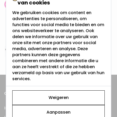
van cookies
Klantenbeoordeling: 9.4/10
We gebruiken cookies om content en
meer dan 100.000 klanten gingen u voor
advertenties te personaliseren, om
functies voor social media te bieden en om
Gratis verzending + snel geleverd
ons websiteverkeer te analyseren. Ook
Vanaf EUR100,- naar NL & BE
delen we informatie over uw gebruik van
& 100 dagen recht op retour
onze site met onze partners voor social
media, adverteren en analyse. Deze
Altijd uit eigen voorraad
partners kunnen deze gegevens
3000m2 - 60.000+ Producten
combineren met andere informatie die u
aan ze heeft verstrekt of die ze hebben
verzameld op basis van uw gebruik van hun
services.
ONZE PRODUCTEN
Weigeren
Inbouwspots
Aanpassen