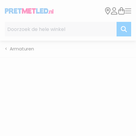
Ga naar de inhoud
Doorzoek de hele winkel
Armaturen