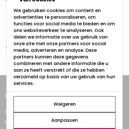
meer dan 100.000 klanten gingen u voor
We gebruiken cookies om content en
advertenties te personaliseren, om
Gratis verzending + snel geleverd
functies voor social media te bieden en om
Vanaf EUR100,- naar NL & BE
ons websiteverkeer te analyseren. Ook
& 100 dagen recht op retour
delen we informatie over uw gebruik van
onze site met onze partners voor social
media, adverteren en analyse. Deze
Altijd uit eigen voorraad
partners kunnen deze gegevens
3000m2 - 60.000+ Producten
combineren met andere informatie die u
aan ze heeft verstrekt of die ze hebben
verzameld op basis van uw gebruik van hun
services.
ONZE PRODUCTEN
Weigeren
Inbouwspots
Aanpassen
LED Lampen