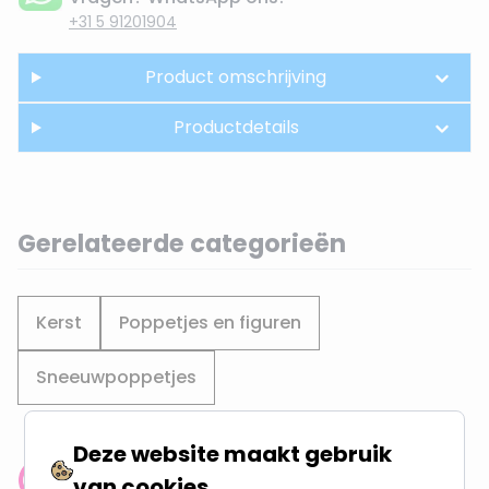
+31 5 91201904
Product omschrijving
Productdetails
Gerelateerde categorieën
Kerst
Poppetjes en figuren
Sneeuwpoppetjes
Deze website maakt gebruik
van cookies
Klantenbeoordeling: 9.4/10