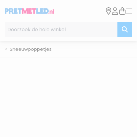
Ga naar de inhoud
Doorzoek de hele winkel
Sneeuwpoppetjes