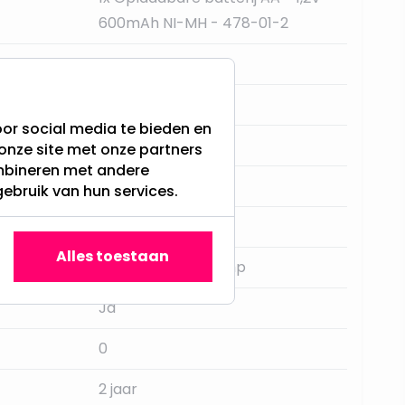
600mAh NI-MH - 478-01-2
Warm Wit - 3000K
Zwart
or social media te bieden en
20.000
onze site met onze partners
ombineren met andere
Nee
gebruik van hun services.
8,5
Alles toestaan
Geïntegreerde lamp
Ja
0
2 jaar