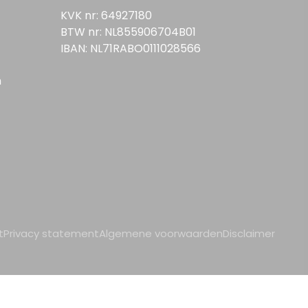
KVK nr: 64927180
BTW nr: NL855906704B01
IBAN: NL71RABO0111028566
n
t
Privacy statement
Algemene voorwaarden
Disclaimer