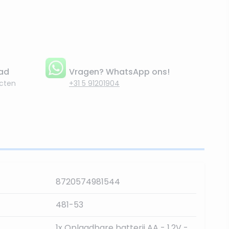
aad
Vragen? WhatsApp ons!
cten
+31 5 91201904
8720574981544
481-53
1x Oplaadbare batterij AA - 1,2V -