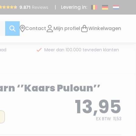
Levering in:
Contact
Mijn profiel
Winkelwagen
aad
Meer dan 100.000 tevreden klanten
arn ‘’Kaars Puloun’’
13,95
EX BTW
11,53