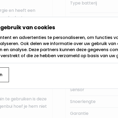
Type batterij
rgie en heeft een
de solar lantaarn
Lichtkleur
gebruik van cookies
Kleur
tent en advertenties te personaliseren, om functies vo
t kunststof
. Bijzonder
Gem. branduren
alyseren. Ook delen we informatie over uw gebruik van 
gt voor een extra
en en analyse. Deze partners kunnen deze gegevens c
Dimbaar
er een echte vlam
t verstrekt of die ze hebben verzameld op basis van uw 
Breedte
n
tisch
warm witte
Fitting
Sensor
in te gebruiken is deze
Snoerlengte
egenbui hoef je hem niet
Garantie