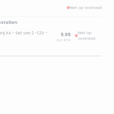
Niet op voorraad
estellen
ij AA - Set van 2 -1,2V -
Niet op
5.95
voorraad
Incl. BTW