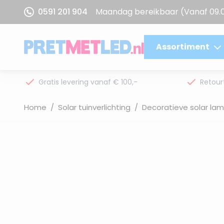
Ga naar de inhoud
0591 201 904
Maandag bereikbaar
(Vanaf 09.
Assortiment
Gratis levering vanaf € 100,-
Retour
Home
/
Solar tuinverlichting
/
Decoratieve solar la