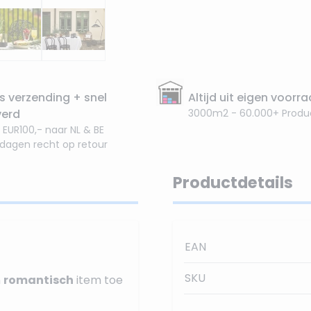
s verzending + snel
Altijd uit eigen voorr
verd
3000m2 - 60.000+ Produ
 EUR100,- naar NL & BE
 dagen recht op retour
Productdetails
EAN
SKU
n
romantisch
item toe