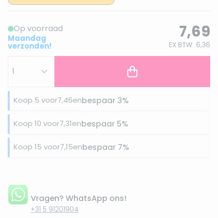
7,69
Op voorraad
Maandag
EX BTW
6,36
verzonden!
Koop 5 voor
7,46
en
bespaar
3
%
Koop 10 voor
7,31
en
bespaar
5
%
Koop 15 voor
7,15
en
bespaar
7
%
Vragen? WhatsApp ons!
+31 5 91201904