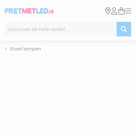
Ga naar de inhoud
Doorzoek de hele winkel
Staaf lampen