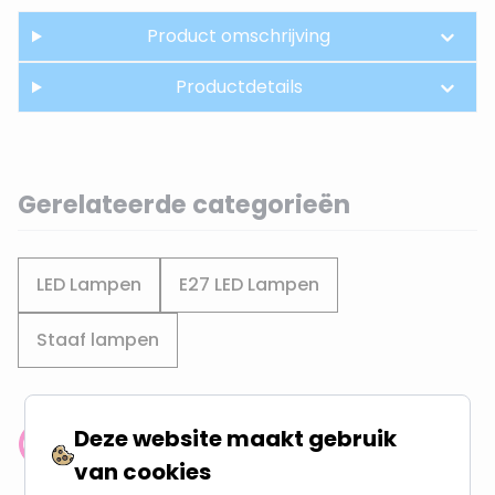
Product omschrijving
Productdetails
Gerelateerde categorieën
LED Lampen
E27 LED Lampen
Staaf lampen
Deze website maakt gebruik
Klantenbeoordeling: 9.4/10
van cookies
meer dan 100.000 klanten gingen u voor