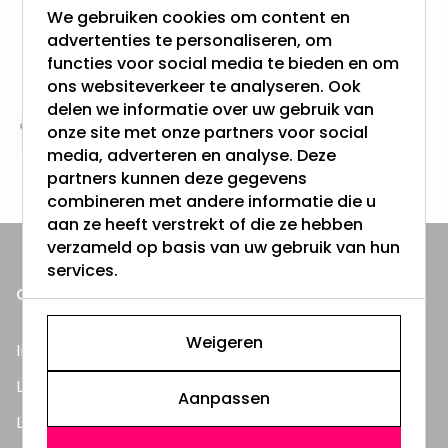
We gebruiken cookies om content en
advertenties te personaliseren, om
Gratis verzending + snel geleverd
functies voor social media te bieden en om
Vanaf EUR100,- naar NL & BE
& 100 dagen recht op retour
ons websiteverkeer te analyseren. Ook
delen we informatie over uw gebruik van
onze site met onze partners voor social
Altijd uit eigen voorraad
media, adverteren en analyse. Deze
3000m2 - 60.000+ Producten
partners kunnen deze gegevens
combineren met andere informatie die u
aan ze heeft verstrekt of die ze hebben
verzameld op basis van uw gebruik van hun
services.
ONZE PRODUCTEN
Weigeren
Inbouwspots
LED Lampen
Aanpassen
LED TL Buizen