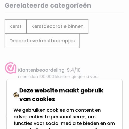
Gerelateerde categorieën
Kerst
Kerstdecoratie binnen
Decoratieve kerstboompjes
Klantenbeoordeling: 9.4/10
meer dan 100.000 klanten gingen u voor
Deze website maakt gebruik
Gratis verzending + snel geleverd
van cookies
Vanaf EUR100,- naar NL & BE
& 100 dagen recht op retour
We gebruiken cookies om content en
advertenties te personaliseren, om
Altijd uit eigen voorraad
functies voor social media te bieden en om
3000m2 - 60.000+ Producten