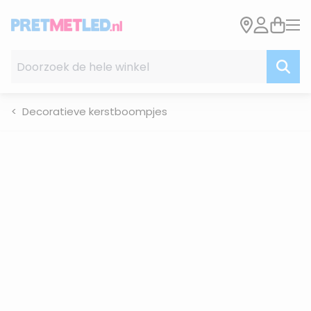
Ga naar de inhoud
Doorzoek de hele winkel
Decoratieve kerstboompjes