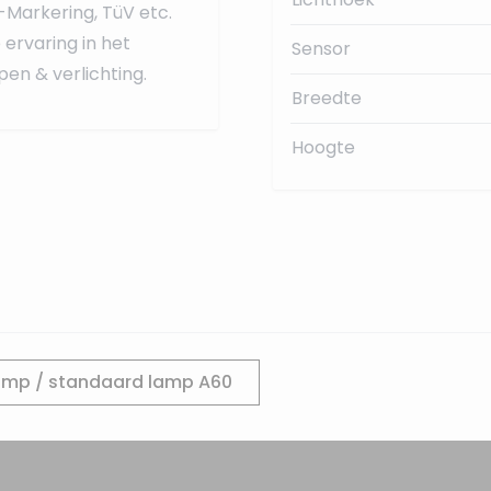
-Markering, TüV etc.
ervaring in het
Sensor
en & verlichting.
Breedte
Hoogte
amp / standaard lamp A60