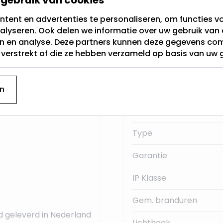
tent en advertenties te personaliseren, om functies vo
Fitting
alyseren. Ook delen we informatie over uw gebruik van 
g genoemd. Dit is de
en en analyse. Deze partners kunnen deze gegevens c
Lichtkleur
230Volt.
t verstrekt of die ze hebben verzameld op basis van uw 
Dimbaar
 deze E27 LED
Merk
n
Lumen:
Type
Garantie
IP Klasse
Gem. branduren
d geleverd in Nederland
Lichthoek