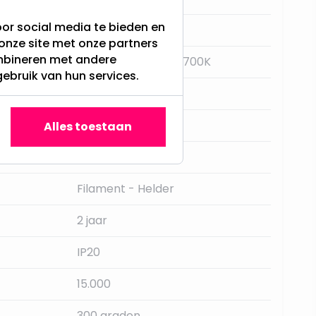
or social media te bieden en
E27
onze site met onze partners
ombineren met andere
Extra Warm Wit - 2700K
gebruik van hun services.
Ja, met dimmer
Star Trading
Alles toestaan
470LM
Filament - Helder
2 jaar
IP20
15.000
300 graden