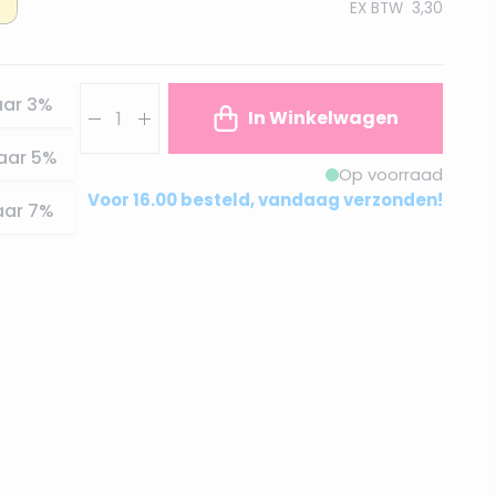
EX BTW
3,30
Aantal
aar
3
%
In Winkelwagen
aar
5
%
Op voorraad
Voor 16.00 besteld, vandaag verzonden!
aar
7
%