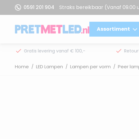
Ga naar de inhoud
0591 201 904
Straks bereikbaar
(Vanaf 09.00 
Assortiment
Gratis levering vanaf € 100,-
Retour
Home
/
LED Lampen
/
Lampen per vorm
/
Peer lam