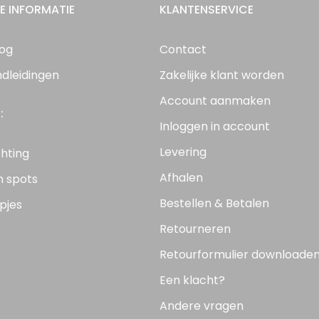
E INFORMATIE
KLANTENSERVICE
log
Contact
ndleidingen
Zakelijke klant worden
Account aanmaken
:
Inloggen in account
Levering
chting
Afhalen
n spots
Bestellen & Betalen
pjes
Retourneren
Retourformulier downloade
Een klacht?
Andere vragen