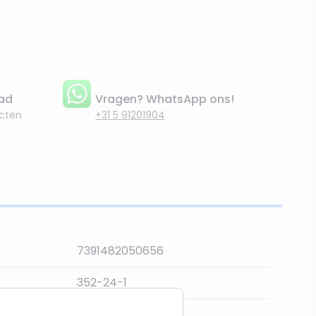
aad
Vragen? WhatsApp ons!
cten
+31 5 91201904
7391482050656
352-24-1
300