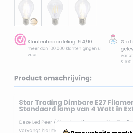
Klantenbeoordeling: 9.4/10
Grati
meer dan 100.000 klanten gingen u
gele
voor
Vanaf
& 100
Product omschrijving:
Star Trading Dimbare E27 Filamen
Standaard lamp van 4 Watt in E
Deze Led Peer / Standaard lamp van Star Tradin
vervangt hiermee een 40W Gloeilamp. De lichtkle
Deze website maakt 