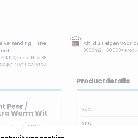
s verzending + snel
Altijd uit eigen voorr
verd
3000m2 - 60.000+ Produ
 EUR100,- naar NL & BE
 dagen recht op retour
Productdetails
t Peer /
EAN
xtra Warm Wit
SKU
g verbruikt 4 Watt en
ur is Extra Warm Wit,
gebruik van cookies
Stralingshoek