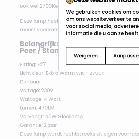
ook wel 2700Kelvin genoemd.
We gebruiken cookies om con
om ons websiteverkeer te an
Deze lamp heeft een E27 fitting, vaak dikke fittin
voor social media, adverter
meest voorkomende schroeffitting en werkt op 
informatie die u aan ze heef
Belangrijkste eigenschappen van
Peer / Standaard lamp:
Weigeren
Aanpasse
Fitting: E27
Lichtkleur: Extra Warm Wit - 2700K
Dimbaar
Voltage: 230V
Wattage: 4 Watt
Lumen: 470LM
Vervangt: 40W Gloeilamp
Garantie: 2 jaar
Deze lamp wordt rechtstreeks uit eigen voorraa