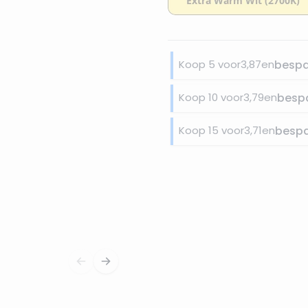
Koop 5 voor
3,87
en
besp
Koop 10 voor
3,79
en
besp
Koop 15 voor
3,71
en
besp