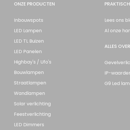
ONZE PRODUCTEN
PRAKTISCH
Inbouwspots
Lees ons b
LED Lampen
Al onze ha
LED TL Buizen
ALLES OVER
LED Panelen
Highbay's / Ufo's
Gevelverli
Bouwlampen
IP-waarde
Straatlampen
G9 Led lam
Wandlampen
Solar verlichting
Feestverlichting
LED Dimmers