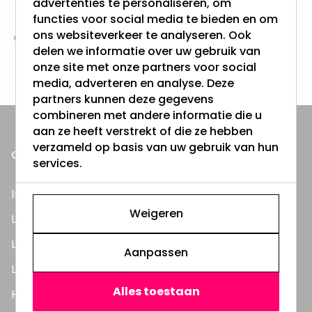
advertenties te personaliseren, om
& 100 dagen recht op retour
functies voor social media te bieden en om
ons websiteverkeer te analyseren. Ook
Altijd uit eigen voorraad
delen we informatie over uw gebruik van
3000m2 - 60.000+ Producten
onze site met onze partners voor social
media, adverteren en analyse. Deze
partners kunnen deze gegevens
combineren met andere informatie die u
aan ze heeft verstrekt of die ze hebben
verzameld op basis van uw gebruik van hun
ONZE PRODUCTEN
services.
Inbouwspots
Weigeren
LED Lampen
LED TL Buizen
Aanpassen
LED Panelen
Alles toestaan
Highbay's / Ufo's