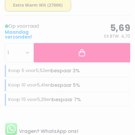
5,69
Op voorraad
Maandag
EX BTW
4,70
verzonden!
Koop 5 voor
5,52
en
bespaar
3
%
Koop 10 voor
5,41
en
bespaar
5
%
Koop 15 voor
5,29
en
bespaar
7
%
Vragen? WhatsApp ons!