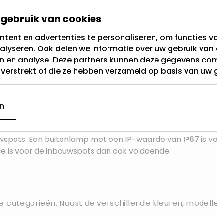
nverlichting moet in een bepaalde mate beschermd zijn te
gebruik van cookies
e genoemd. De standaard IP-waarde voor buitenverlichti
tent en advertenties te personaliseren, om functies vo
 zijn uitgebreid getest op waterbestendigheid en zijn sp
alyseren. Ook delen we informatie over uw gebruik van 
van de buitenlampen op onze website, zoals de buiten wa
en en analyse. Deze partners kunnen deze gegevens c
t verstrekt of die ze hebben verzameld op basis van uw 
nnen buitenverlichting verder indelen in ingebouwde lamp
wspots die in een afdak zijn ingebouwd. Deze buitenverli
, en heeft met een IP-waarde van
IP23
al voldoende bes
n
tte is er nog de buitenverlichting die veel in contact k
wspots. Een buitenlamp met een IP-waarde van
IP67
is v
e is voor de inbouwspots dan ook voldoende.
lende categorieën. Naast de verschillende kleuren, mod