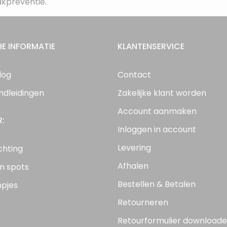
akpreventie.
E INFORMATIE
KLANTENSERVICE
log
Contact
ndleidingen
Zakelijke klant worden
Account aanmaken
R:
Inloggen in account
Levering
chting
Afhalen
n spots
Bestellen & Betalen
mpjes
Retourneren
Retourformulier download