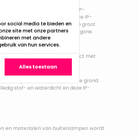
gen stof en water. Dit wordt de IP-
ng is
IP44
. Buitenlampen met deze IP-
or social media te bieden en
eciaal ontworpen voor buiten. Een groot
onze site met onze partners
ndlampen vallen onder deze categorie.
ombineren met andere
gebruik van hun services.
en voor buiten, zoals plafond
chting komt (veel) minder in contact met
cherming.
Alles toestaan
omt met regenwater, bijvoorbeeld de grond
olledig stof- en waterdicht en deze IP-
ellen en materialen van buitenlampen wordt