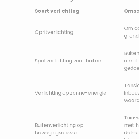
Soort verlichting
Omsch
Om de 
Opritverlichting
grond
Buite
Spotverlichting voor buiten
om de 
gedoe
Tenslo
Verlichting op zonne-energie
inbou
waard
Tuinv
Buitenverlichting op
met h
bewegingsenssor
detec