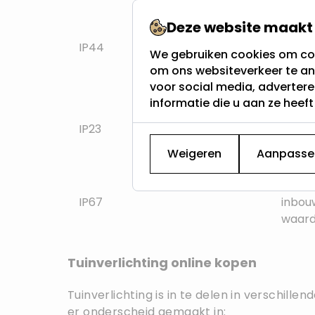
Buite
Deze website maakt 
waard
IP44
We gebruiken cookies om con
waarde
om ons websiteverkeer te an
deel 
voor social media, adverter
informatie die u aan ze heef
We ku
IP23
inbou
water
Weigeren
Aanpasse
Tenslo
IP67
inbou
waard
Tuinverlichting online kopen
Tuinverlichting is in te delen in verschil
er onderscheid gemaakt in: