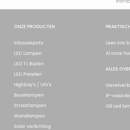
inbra
ONZE PRODUCTEN
PRAKTISCH
Inbouwspots
Lees ons b
LED Lampen
Al onze ha
LED TL Buizen
ALLES OVE
LED Panelen
Highbay's / Ufo's
Gevelverli
Bouwlampen
IP-waarde
Straatlampen
G9 Led la
Wandlampen
Solar verlichting