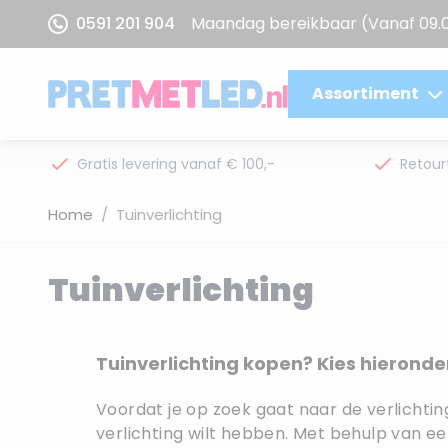
Ga naar de inhoud
0591 201 904
Maandag bereikbaar
(Vanaf 09.
Assortiment
Gratis levering vanaf € 100,-
Retour
Home
/
Tuinverlichting
Tuinverlichting
Tuinverlichting kopen? Kies hieronde
Voordat je op zoek gaat naar de verlichtin
verlichting wilt hebben. Met behulp van ee