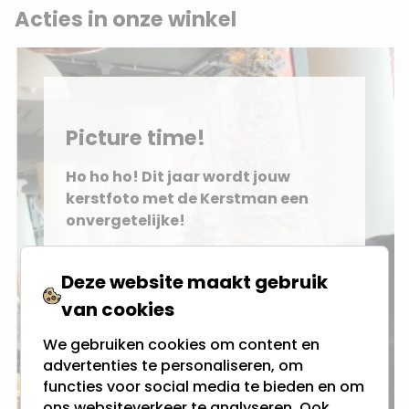
Acties in onze winkel
Picture time!
Ho ho ho! Dit jaar wordt jouw
kerstfoto met de Kerstman een
onvergetelijke!
Trek je gekste gezicht, sla je arm
Deze website maakt gebruik
om de kerstman heen, en kies uit
van cookies
onze lollige accessoires om jouw
foto uniek te maken! We hebben
We gebruiken cookies om content en
alles om je outfit compleet te
advertenties te personaliseren, om
maken: feestelijke brillen, knalrode
functies voor social media te bieden en om
kerstmannenmutsen, vrolijke
ons websiteverkeer te analyseren. Ook