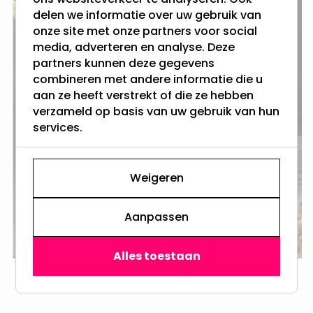
tasjes, rendier-haarbanden, en
delen we informatie over uw gebruik van
nog veel meer grappige props. Het
onze site met onze partners voor social
kan niet gek genoeg!
media, adverteren en analyse. Deze
partners kunnen deze gegevens
Maak een leuke herinnering voor
combineren met andere informatie die u
later en laat iedereen zien hoe jij dit
aan ze heeft verstrekt of die ze hebben
jaar de kerstgedachte omarmt—
verzameld op basis van uw gebruik van hun
met een dikke knipoog en een flinke
services.
dosis kerstpret!
Weigeren
Zie de Socials #TCE24
Aanpassen
Alles toestaan