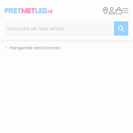
Ga naar de inhoud
Doorzoek de hele winkel
Hangende kerststerren