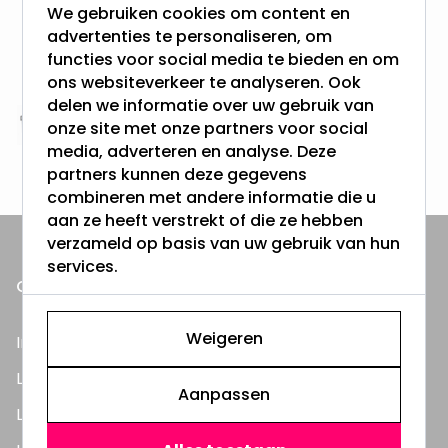
We gebruiken cookies om content en
Gratis verzending + snel geleverd
advertenties te personaliseren, om
Vanaf EUR100,- naar NL & BE
functies voor social media te bieden en om
& 100 dagen recht op retour
ons websiteverkeer te analyseren. Ook
delen we informatie over uw gebruik van
onze site met onze partners voor social
Altijd uit eigen voorraad
media, adverteren en analyse. Deze
3000m2 - 60.000+ Producten
partners kunnen deze gegevens
combineren met andere informatie die u
aan ze heeft verstrekt of die ze hebben
verzameld op basis van uw gebruik van hun
services.
ONZE PRODUCTEN
Weigeren
Inbouwspots
LED Lampen
Aanpassen
LED TL Buizen