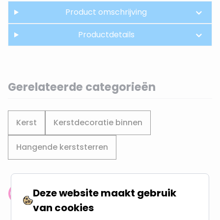
Product omschrijving
Productdetails
Gerelateerde categorieën
Kerst
Kerstdecoratie binnen
Hangende kerststerren
Deze website maakt gebruik
Klantenbeoordeling: 9.4/10
van cookies
meer dan 100.000 klanten gingen u voor