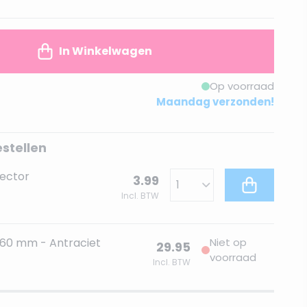
In Winkelwagen
Op voorraad
Maandag verzonden!
estellen
ector
3.99
Incl. BTW
60 mm - Antraciet
Niet op
29.95
voorraad
Incl. BTW