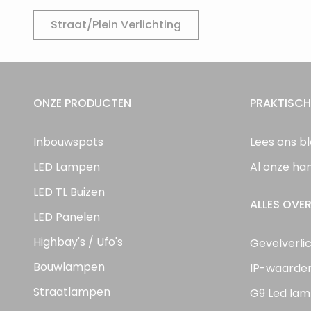
Straat/Plein Verlichting
ONZE PRODUCTEN
PRAKTISCH
Inbouwspots
Lees ons b
LED Lampen
Al onze ha
LED TL Buizen
ALLES OVER
LED Panelen
Highbay's / Ufo's
Gevelverli
Bouwlampen
IP-waarde
Straatlampen
G9 Led lam