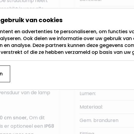
De straatlamp heeft
eschikt is voor alle
Sensor
gebruik van cookies
Breedte
tent en advertenties te personaliseren, om functies vo
trakke en moderne
alyseren. Ook delen we informatie over uw gebruik van 
Hoogte
e monteren
op een buis
en en analyse. Deze partners kunnen deze gegevens c
ten van uw
terrein
,
oprit
,
t verstrekt of die ze hebben verzameld op basis van uw 
Aantal Lampen
 uitermate geschikt
Voedingstype:
n
Kleur
HIPS
en hierdoor geeft
vensduur van de lamp
Lumen:
Materiaal:
30 cm snoer,
Om dit
Gem. branduren
is er optioneel een
IP68
Fitting