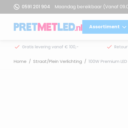
Ga naar de inhoud
0591 201 904
Maandag bereikbaar
(Vanaf 09.
Assortiment
Gratis levering vanaf € 100,-
Retour
Home
/
Straat/Plein Verlichting
/
100W Premium LED 