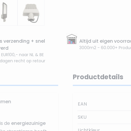
s verzending + snel
Altijd uit eigen voorr
verd
3000m2 - 60.000+ Produ
 EUR100,- naar NL & BE
 dagen recht op retour
Productdetails
Lumen
EAN
SKU
is de
energiezuinige
Lichtkleur