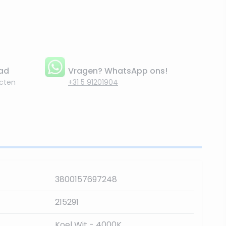
aad
Vragen? WhatsApp ons!
cten
+31 5 91201904
3800157697248
215291
Koel Wit - 4000K