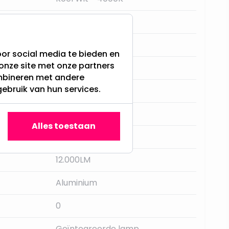
Nee
30
or social media te bieden en
onze site met onze partners
7
ombineren met andere
gebruik van hun services.
1
Netspanning
Alles toestaan
Zwart
12.000LM
Aluminium
0
Geïntegreerde lamp