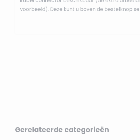
kabel connector
beschikbaar (zie extra afbeeld
voorbeeld). Deze kunt u boven de bestelknop sel
Gerelateerde categorieën