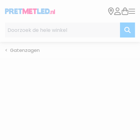
Ga naar de inhoud
Doorzoek de hele winkel
Gatenzagen