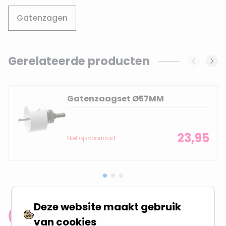
Gatenzagen
Gerelateerde producten
Navigating through the elements of the carousel is possi
Press to skip carousel
Gatenzaagset Ø57MM
23,95
Niet op voorraad
Deze website maakt gebruik
Klantenbeoordeling: 9.4/10
van cookies