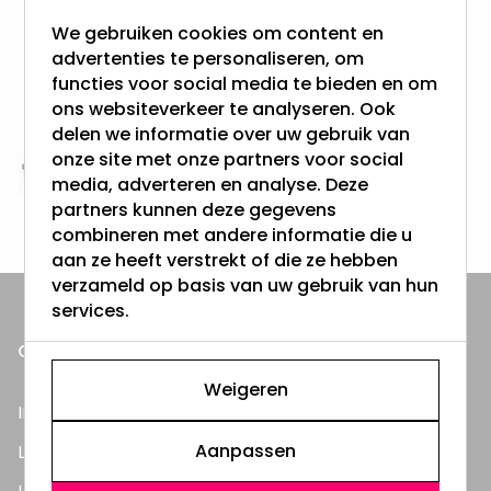
meer dan 100.000 klanten gingen u voor
We gebruiken cookies om content en
advertenties te personaliseren, om
Gratis verzending + snel geleverd
functies voor social media te bieden en om
Vanaf EUR100,- naar NL & BE
ons websiteverkeer te analyseren. Ook
& 100 dagen recht op retour
delen we informatie over uw gebruik van
onze site met onze partners voor social
Altijd uit eigen voorraad
media, adverteren en analyse. Deze
3000m2 - 60.000+ Producten
partners kunnen deze gegevens
combineren met andere informatie die u
aan ze heeft verstrekt of die ze hebben
verzameld op basis van uw gebruik van hun
services.
ONZE PRODUCTEN
Weigeren
Inbouwspots
Aanpassen
LED Lampen