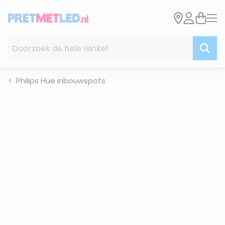
Ga naar de inhoud
Doorzoek de hele winkel
Philips Hue inbouwspots