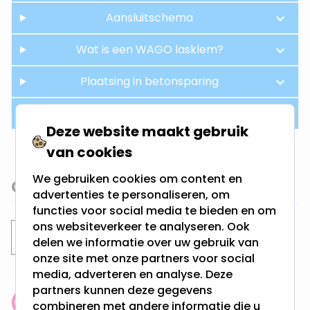
Aansluitschema
Wat is een WAGO lasklem?
Plaatsing in betonsparing
Hue aansturing
Deze website maakt gebruik
van cookies
We gebruiken cookies om content en
Gerelateerde categorieën
advertenties te personaliseren, om
functies voor social media te bieden en om
ons websiteverkeer te analyseren. Ook
Inbouwspots
Philips Hue inbouwspots
delen we informatie over uw gebruik van
onze site met onze partners voor social
media, adverteren en analyse. Deze
partners kunnen deze gegevens
combineren met andere informatie die u
Klantenbeoordeling: 9.4/10