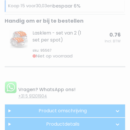
Koop 15 voor
30,03
en
bespaar
6
%
Handig om er bij te bestellen
Lasklem - set van 2 (1
0.76
set per spot)
Incl. BTW
sku: 95567
Niet op voorraad
Vragen? WhatsApp ons!
+31 5 91201904
Product omschrijving
Productdetails