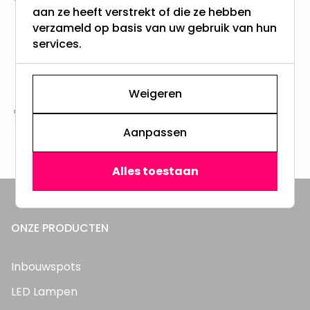
aan ze heeft verstrekt of die ze hebben
meer dan 100.000 klanten gingen u voor
verzameld op basis van uw gebruik van hun
services.
Gratis verzending + snel geleverd
Vanaf EUR100,- naar NL & BE
& 100 dagen recht op retour
Weigeren
Altijd uit eigen voorraad
Aanpassen
3000m2 - 60.000+ Producten
Alles toestaan
ONZE PRODUCTEN
Inbouwspots
LED Lampen