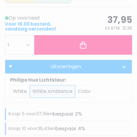
37,95
Op voorraad
Voor 16.00 besteld,
EX BTW
31,36
vandaag verzonden!
Uitvoeringen:
Philips Hue Lichtkleur:
White
White Ambiance
Color
Koop 5 voor
37,19
en
bespaar
2
%
Koop 10 voor
36,43
en
bespaar
4
%