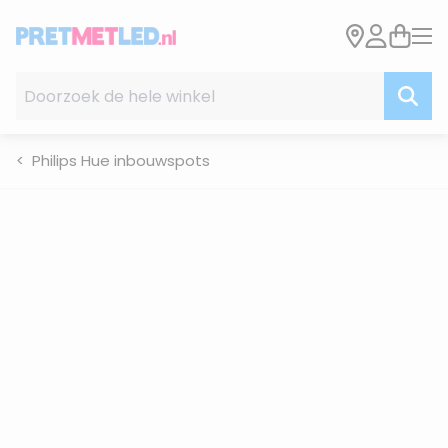
Ga naar de inhoud
Doorzoek de hele winkel
Philips Hue inbouwspots