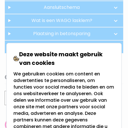
Aansluitschema
Wat is een WAGO lasklem?
Plaatsing in betonsparing
Hue aansturing
Deze website maakt gebruik
van cookies
We gebruiken cookies om content en
Gerelateerde categorieën
advertenties te personaliseren, om
functies voor social media te bieden en om
ons websiteverkeer te analyseren. Ook
Inbouwspots
Philips Hue inbouwspots
delen we informatie over uw gebruik van
onze site met onze partners voor social
media, adverteren en analyse. Deze
partners kunnen deze gegevens
combineren met andere informatie die u
Klantenbeoordeling: 9.4/10