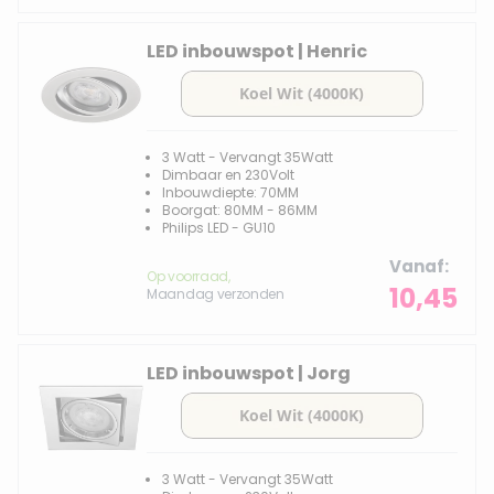
LED inbouwspot | Henric
3 Watt - Vervangt 35Watt
Dimbaar en 230Volt
Inbouwdiepte: 70MM
Boorgat: 80MM - 86MM
Philips LED - GU10
Vanaf
Op voorraad,
10,45
Maandag verzonden
LED inbouwspot | Jorg
3 Watt - Vervangt 35Watt