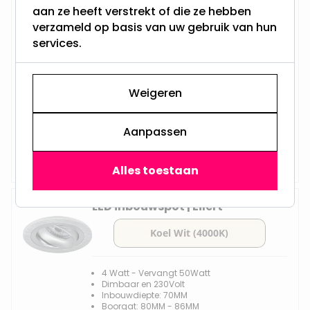
LED inbouwspot | Uber
aan ze heeft verstrekt of die ze hebben
verzameld op basis van uw gebruik van hun
services.
4 Watt - Vervangt 50Watt
Dimbaar en 230Volt
Weigeren
Inbouwdiepte: 70MM
Boorgat: 70MM - 75MM
Philips LED - GU10
Aanpassen
Vanaf
Op voorraad,
12,45
Maandag verzonden
Alles toestaan
LED inbouwspot | Eilert
4 Watt - Vervangt 50Watt
Dimbaar en 230Volt
Inbouwdiepte: 70MM
Boorgat: 80MM - 86MM