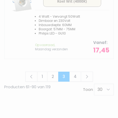
4 Watt - Vervangt 50Watt
Dimbaar en 230Volt
Inbouwdiepte: 60MM
Boorgat: 57MM - 75MM
Philips LED - GU10
Vanaf
Op voorraad,
17,45
Maandag verzonden
1
2
3
4
Pagina
Pagina
U lees momenteel pagina
Pagina
Producten
61
-
90
van
119
Toon