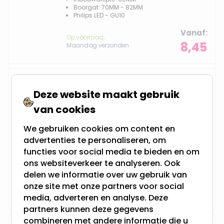
Boorgat: 70MM - 82MM
Philips LED - GU10
Vanaf
Op voorraad,
8,45
Maandag verzonden
LED inbouwspot | Jerod
Deze website maakt gebruik
van cookies
We gebruiken cookies om content en
4 Watt - Vervangt 50Watt
Dimbaar en 230Volt
advertenties te personaliseren, om
Inbouwdiepte: 60MM
functies voor social media te bieden en om
Boorgat: 70MM - 82MM
Philips LED - GU10
ons websiteverkeer te analyseren. Ook
delen we informatie over uw gebruik van
Vanaf
Op voorraad,
onze site met onze partners voor social
8,45
Maandag verzonden
media, adverteren en analyse. Deze
partners kunnen deze gegevens
combineren met andere informatie die u