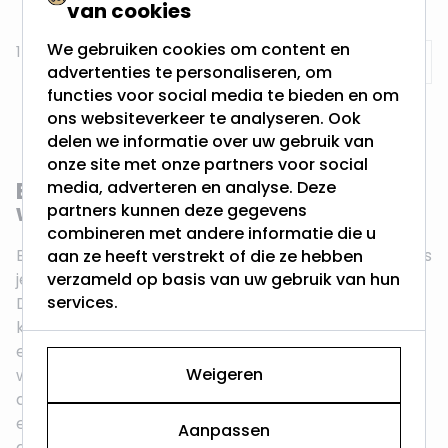
van cookies
We gebruiken cookies om content en
17
producten
Toon
advertenties te personaliseren, om
functies voor social media te bieden en om
ons websiteverkeer te analyseren. Ook
delen we informatie over uw gebruik van
onze site met onze partners voor social
Bronzen en koperen inbouwspots:
media, adverteren en analyse. Deze
warm, karaktervol en authentiek
partners kunnen deze gegevens
combineren met andere informatie die u
Een bronzen inbouwspot of koperen inbouwspot kies
aan ze heeft verstrekt of die ze hebben
je niet voor subtiliteit — je kiest hem voor karakter.
verzameld op basis van uw gebruik van hun
services.
De warme, roodachtige metaaltoon van brons en
koper is dieper en donkerder dan goud of messing,
en combineert van nature met materialen die
Weigeren
warmte uitstralen: hout, leer, riet, terracotta en
aardetinten. In een wit of lichtgrijs plafond creëert
een bronzen spot een opvallend maar sfeervol
Aanpassen
accent.