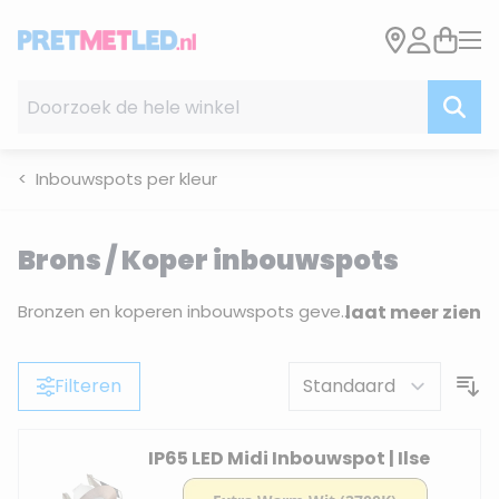
Ga naar de inhoud
Doorzoek de hele winkel
Inbouwspots per kleur
Brons / Koper inbouwspots
Bronzen en koperen inbouwspots geven een ruimte een warme, karaktervolle uitstraling. De diepe, roodachtige metaaltoon combineert van nature met houten accenten, aardetinten en andere warme materialen. Hieronder vind je het volledige assortiment brons en koper LED-inbouwspots van PretMetLed.nl, dimbaar en verkrijgbaar met IP44 voor vochtige ruimtes.
laat meer zien
Filteren
IP65 LED Midi Inbouwspot | Ilse