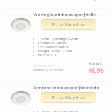
Warmglow inbouwspot |Nelle
3.7 Watt - Vervangt 35Watt
Dimbaar en 230Volt
Inbouwdiepte: 60MM
Boorgat: 54MM - 76MM
Philips LED - GU10
Vanaf
Op voorraad,
16,95
Maandag verzonden
Dimtone inbouwspot |Wendela
4.9 Watt - Vervangt 35Watt