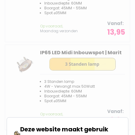
Inbouwdiepte: 60MM
Boorgat: 45MM - 55MM
Spot ⌀35MM
Vanaf
Op voorraad,
13,95
Maandag verzonden
IP65 LED Midi Inbouwspot | Marit
3 Standen lamp
4W - Vervangt max 50Watt
Inbouwdiepte: 60MM
Boorgat: 45MM - 55MM
Spot ⌀35MM
Vanaf
Op voorraad,
13,95
Maandag verzonden
Deze website maakt gebruik