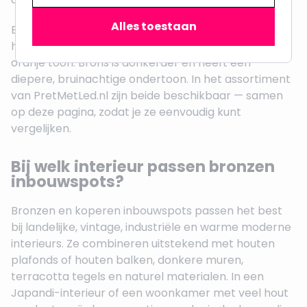
Alles toestaan
Brons en koper liggen dicht bij elkaar maar zijn niet
hetzelfde. Koper heeft een heldere, roodachtige-
oranje toon. Brons is donkerder en heeft een
diepere, bruinachtige ondertoon. In het assortiment
van PretMetLed.nl zijn beide beschikbaar — samen
op deze pagina, zodat je ze eenvoudig kunt
vergelijken.
Bij welk interieur passen bronzen
inbouwspots?
Bronzen en koperen inbouwspots passen het best
bij landelijke, vintage, industriële en warme moderne
interieurs. Ze combineren uitstekend met houten
plafonds of houten balken, donkere muren,
terracotta tegels en naturel materialen. In een
Japandi-interieur of een woonkamer met veel hout