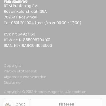
RTM Publishing BV
Roswinkelerstraat 169A
7895AT Roswinkel
Tel: 0591 201 904 (ma t/m vr 09:00 - 17:00)
KVK nr: 64927180
BTW nr: NL855906704B01
IBAN: NL71RABO0111028566
Copyright
Privacy statement
Algemene voorwaarden
Disclaimer
Copyright © 2013-heden Magento. Alle rechten
voorbehouden.
Chat
Filteren