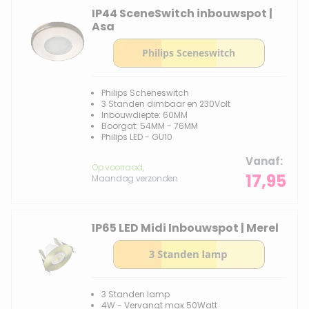
IP44 SceneSwitch inbouwspot |
Asa
Philips Scheneswitch
3 Standen dimbaar en 230Volt
Inbouwdiepte: 60MM
Boorgat: 54MM - 76MM
Philips LED - GU10
Vanaf
Op voorraad,
17,95
Maandag verzonden
IP65 LED Midi Inbouwspot | Merel
3 Standen lamp
4W - Vervangt max 50Watt