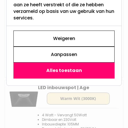
Premium Inbouwspot | Kass
aan ze heeft verstrekt of die ze hebben
verzameld op basis van uw gebruik van hun
services.
4 Watt - Vervangt 50Watt
Dimbaar en 230Volt
Weigeren
Inbouwdiepte: 90MM
Boorgat: 80MM
Philips LED - GU10
Aanpassen
Vanaf
Op voorraad,
15,45
Vandaag verzonden
Alles toestaan
LED inbouwspot | Age
4 Watt - Vervangt 50Watt
Dimbaar en 230Volt
Inbouwdiepte: 105MM