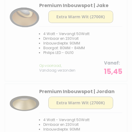
Premium Inbouwspot | Jake
nodig: reken op minimaal 90 mm. Gebruik de filters om
direct te zoeken, of lees hieronder wat een verdiepte
spot technisch vraagt en wanneer het de moeite
waard is.
4 Watt - Vervangt 50Watt
Dimbaar en 230Volt
Inbouwdiepte: 90MM
Boorgat: 80MM - 84MM
Philips LED - GU10
Vanaf
Op voorraad,
15,45
Vandaag verzonden
Premium Inbouwspot | Jordan
4 Watt - Vervangt 50Watt
Dimbaar en 230Volt
Inbouwdiepte: 90MM