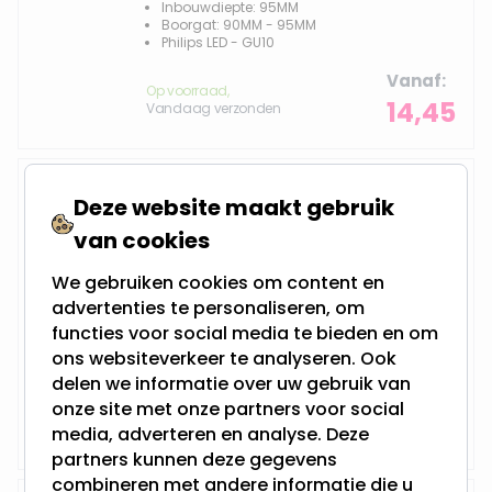
Inbouwdiepte: 95MM
Boorgat: 90MM - 95MM
Philips LED - GU10
Vanaf
Op voorraad,
14,45
Vandaag verzonden
LED inbouwspot | Cevin
Deze website maakt gebruik
van cookies
We gebruiken cookies om content en
4 Watt - Vervangt 50Watt
advertenties te personaliseren, om
Dimbaar en 230Volt
Inbouwdiepte: 105MM
functies voor social media te bieden en om
Boorgat: Vierkant van 72*72MM
ons websiteverkeer te analyseren. Ook
Philips LED - GU10
delen we informatie over uw gebruik van
Vanaf
onze site met onze partners voor social
Op voorraad,
12,45
Vandaag verzonden
media, adverteren en analyse. Deze
partners kunnen deze gegevens
combineren met andere informatie die u