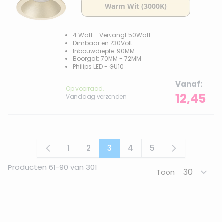
4 Watt - Vervangt 50Watt
Dimbaar en 230Volt
Inbouwdiepte: 90MM
Boorgat: 70MM - 72MM
Philips LED - GU10
Vanaf
Op voorraad,
12,45
Vandaag verzonden
1
2
3
4
5
Pagina
Pagina
U lees momenteel pagina
Pagina
Pagina
Producten
61
-
90
van
301
Toon