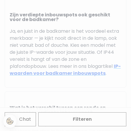
Zijn verdiepte inbouwspots ook geschikt
voor de badkamer?
Ja, en juist in de badkamer is het voordeel extra
merkbaar — je kijkt nooit direct in de lamp, ook
niet vanuit bad of douche. Kies een model met
de juiste IP-waarde voor jouw situatie. Of IP44
vereist is hangt af van de zone en
plafondopbouw. Lees meer in ons blogartikel
IP-
waarden voor badkamer inbouwspots
.
Wat is het verschil tussen een ronde en
vierkante verdiepte inbouwspot?
Chat
Filteren
Beide werken op hetzelfde principe — de