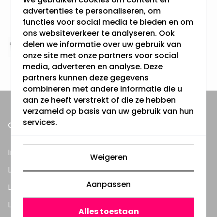
Gratis verzending + snel geleverd
advertenties te personaliseren, om
Vanaf EUR100,- naar NL & BE
functies voor social media te bieden en om
& 100 dagen recht op retour
ons websiteverkeer te analyseren. Ook
delen we informatie over uw gebruik van
Altijd uit eigen voorraad
onze site met onze partners voor social
3000m2 - 60.000+ Producten
media, adverteren en analyse. Deze
partners kunnen deze gegevens
combineren met andere informatie die u
aan ze heeft verstrekt of die ze hebben
verzameld op basis van uw gebruik van hun
services.
ONZE PRODUCTEN
Inbouwspots
Weigeren
LED Lampen
Aanpassen
LED TL Buizen
LED Panelen
Alles toestaan