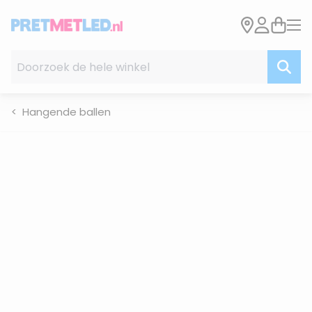
Ga naar de inhoud
Doorzoek de hele winkel
Hangende ballen