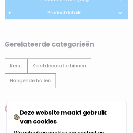
Productdetails
Gerelateerde categorieën
Kerst
Kerstdecoratie binnen
Hangende ballen
Klantenbeoordeling: 9.4/10
Deze website maakt gebruik
meer dan 100.000 klanten gingen u voor
van cookies
We gebruiken cookies om content en