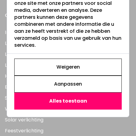
onze site met onze partners voor social
media, adverteren en analyse. Deze
ONZE PRODUCTEN
partners kunnen deze gegevens
combineren met andere informatie die u
aan ze heeft verstrekt of die ze hebben
Inbouwspots
verzameld op basis van uw gebruik van hun
LED Lampen
services.
LED TL Buizen
LED Panelen
Weigeren
Highbay's / Ufo's
Aanpassen
Bouwlampen
Straatlampen
Alles toestaan
Wandlampen
Solar verlichting
Feestverlichting