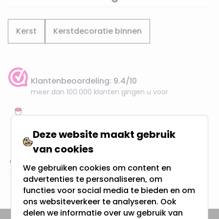
Kerst
Kerstdecoratie binnen
Klantenbeoordeling: 9.4/10
meer dan 100.000 klanten gingen u voor
Gratis verzending + snel geleverd
Vanaf EUR100,- naar NL & BE
Deze website maakt gebruik
& 100 dagen recht op retour
van cookies
We gebruiken cookies om content en
Altijd uit eigen voorraad
advertenties te personaliseren, om
3000m2 - 60.000+ Producten
functies voor social media te bieden en om
ons websiteverkeer te analyseren. Ook
delen we informatie over uw gebruik van