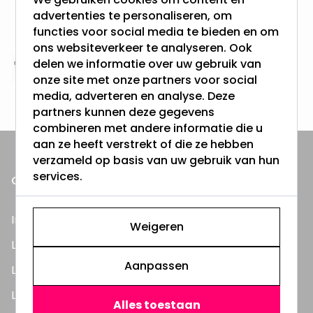
Gratis verzending + snel geleverd
advertenties te personaliseren, om
Vanaf EUR100,- naar NL & BE
functies voor social media te bieden en om
& 100 dagen recht op retour
ons websiteverkeer te analyseren. Ook
delen we informatie over uw gebruik van
Altijd uit eigen voorraad
onze site met onze partners voor social
3000m2 - 60.000+ Producten
media, adverteren en analyse. Deze
partners kunnen deze gegevens
combineren met andere informatie die u
aan ze heeft verstrekt of die ze hebben
verzameld op basis van uw gebruik van hun
services.
ONZE PRODUCTEN
Inbouwspots
Weigeren
LED Lampen
Aanpassen
LED TL Buizen
LED Panelen
Alles toestaan