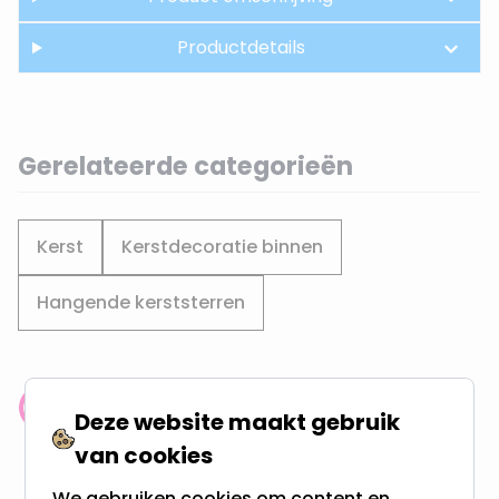
Productdetails
Gerelateerde categorieën
Kerst
Kerstdecoratie binnen
Hangende kerststerren
Klantenbeoordeling: 9.4/10
Deze website maakt gebruik
meer dan 100.000 klanten gingen u voor
van cookies
We gebruiken cookies om content en