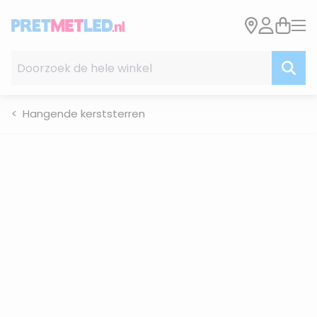
Ga naar de inhoud
Doorzoek de hele winkel
Hangende kerststerren