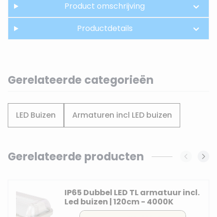
Product omschrijving
Productdetails
Gerelateerde categorieën
LED Buizen
Armaturen incl LED buizen
Gerelateerde producten
Navigating through the elements of the carousel is possi
Press to skip carousel
IP65 Dubbel LED TL armatuur incl.
Led buizen | 120cm - 4000K