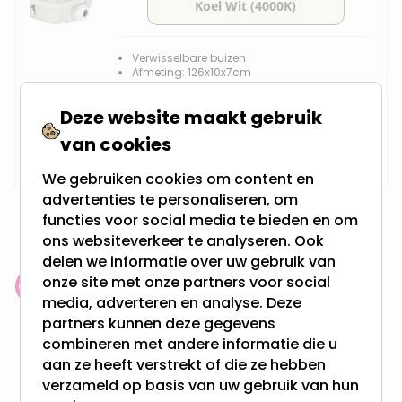
Verwisselbare buizen
Afmeting: 126x10x7cm
Spatwaterdicht
Deze website maakt gebruik
Vanaf
van cookies
Op voorraad,
29,95
Vandaag verzonden
We gebruiken cookies om content en
advertenties te personaliseren, om
functies voor social media te bieden en om
ons websiteverkeer te analyseren. Ook
delen we informatie over uw gebruik van
onze site met onze partners voor social
Klantenbeoordeling: 9.4/10
media, adverteren en analyse. Deze
meer dan 100.000 klanten gingen u voor
partners kunnen deze gegevens
combineren met andere informatie die u
Gratis verzending + snel geleverd
aan ze heeft verstrekt of die ze hebben
verzameld op basis van uw gebruik van hun
Vanaf EUR100,- naar NL & BE