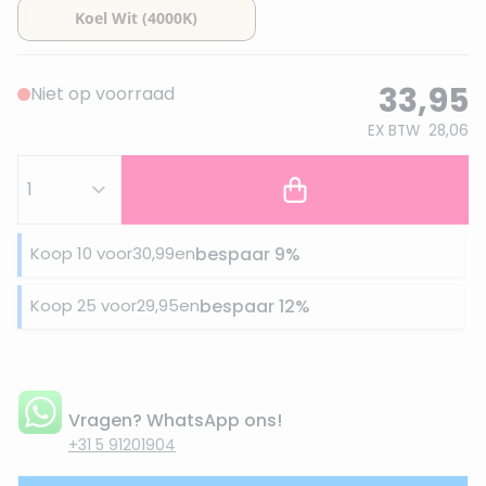
33,95
Niet op voorraad
EX BTW
28,06
Koop 10 voor
30,99
en
bespaar
9
%
Koop 25 voor
29,95
en
bespaar
12
%
Vragen? WhatsApp ons!
+31 5 91201904