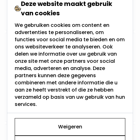
Deze website maakt gebruik
Vanaf
van cookies
Niet op voorraad
8,45
We gebruiken cookies om content en
advertenties te personaliseren, om
functies voor social media te bieden en om
SceneSwitch inbouwspot | Bald
ons websiteverkeer te analyseren. Ook
delen we informatie over uw gebruik van
onze site met onze partners voor social
media, adverteren en analyse. Deze
Philips Scheneswitch
partners kunnen deze gegevens
3 Standen dimbaar en 230Volt
Inbouwdiepte: 55MM
combineren met andere informatie die u
Boorgat: 78MM - 92MM
aan ze heeft verstrekt of die ze hebben
Philips LED - GU10
verzameld op basis van uw gebruik van hun
Vanaf
services.
Niet op voorraad
16,45
Weigeren
Platte "3-step" Inbouwspot |
Govert