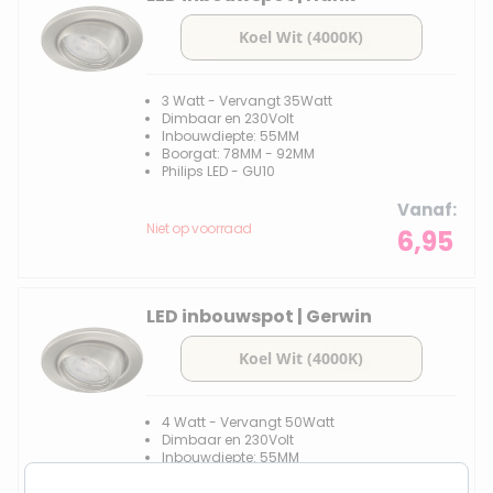
3 Watt - Vervangt 35Watt
Dimbaar en 230Volt
Inbouwdiepte: 55MM
Boorgat: 78MM - 92MM
Philips LED - GU10
Vanaf
Niet op voorraad
6,95
LED inbouwspot | Gerwin
4 Watt - Vervangt 50Watt
Dimbaar en 230Volt
Inbouwdiepte: 55MM
Boorgat: 78MM - 92MM
Philips LED - GU10