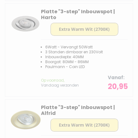
Platte "3-step" Inbouwspot |
Harto
6Watt - Vervangt 50Watt
3 Standen dimbaar en 230Volt
Inbouwdiepte: 40MM
Boorgat: 80MM - 86MM
Paulmann - Coin LED
Vanaf
Op voorraad,
20,95
Vandaag verzonden
Platte "3-step" Inbouwspot |
Alfrid