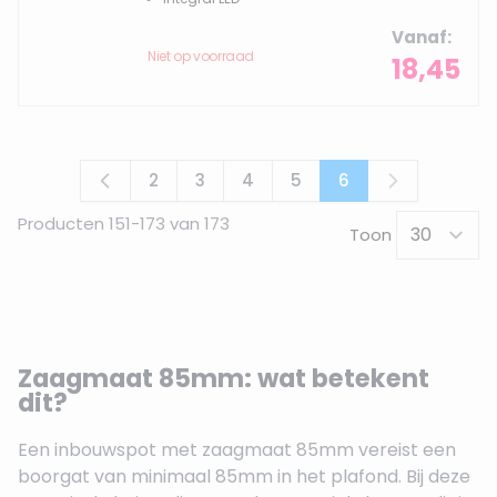
Vanaf
Niet op voorraad
18,45
2
3
4
5
6
Pagina
Pagina
Pagina
Pagina
U lees momenteel
Producten
151
-
173
van
173
Toon
Zaagmaat 85mm: wat betekent
dit?
Een inbouwspot met zaagmaat 85mm vereist een
boorgat van minimaal 85mm in het plafond. Bij deze