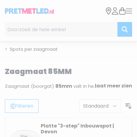
Ga naar de inhoud
Doorzoek de hele winkel
Spots per zaagmaat
Zaagmaat 85MM
laat meer zien
85mm
Zaagmaat (boorgat)
valt in het segment waarbij verlichting duidelijk zichtbaar aanwezig is in het plafond. Armaturen in deze maat zijn
Filteren
Platte "3-step" Inbouwspot |
Devon