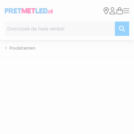
Ga naar de inhoud
Doorzoek de hele winkel
Poolsterren