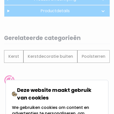
Productdetails
Gerelateerde categorieën
Kerst
Kerstdecoratie buiten
Poolsterren
Klantenbeoordeling: 9.4/10
meer dan 100.000 klanten gingen u voor
Deze website maakt gebruik
van cookies
Gratis verzending + snel geleverd
We gebruiken cookies om content en
Vanaf EUR100,- naar NL & BE
advertenties te personaliseren, om
& 100 dagen recht op retour