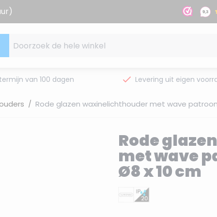
uur)
Doorzoek de hele winkel
termijn van 100 dagen
Levering uit eigen voorr
houders
/
Rode glazen waxinelichthouder met wave patroon e
Rode glazen
met wave pa
Ø8 x 10 cm