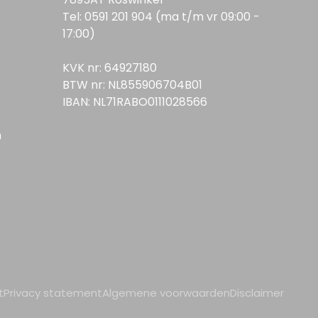
Tel: 0591 201 904 (ma t/m vr 09:00 -
17:00)
KVK nr: 64927180
BTW nr: NL855906704B01
IBAN: NL71RABO0111028566
n
t
Privacy statement
Algemene voorwaarden
Disclaimer