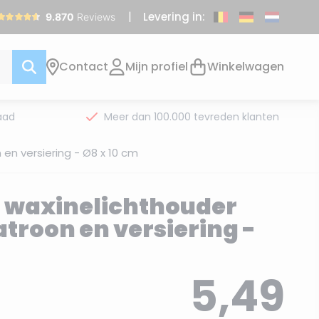
Levering in:
Contact
Mijn profiel
Winkelwagen
aad
Meer dan 100.000 tevreden klanten
n versiering - Ø8 x 10 cm
 waxinelichthouder
troon en versiering -
5,49