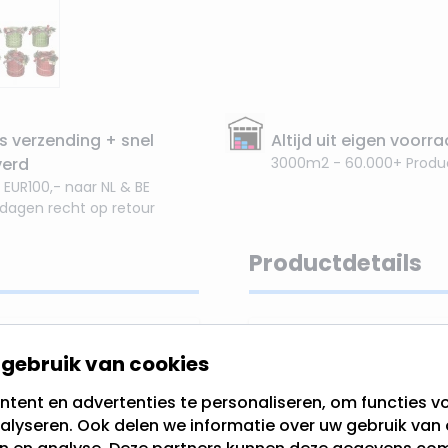
s verzending + snel
Altijd uit eigen voorr
verd
3000m2 - 60.000+ Produ
 EUR100,- naar NL & BE
 dagen recht op retour
Productdetails
met wave
EAN
gebruik van cookies
cm
SKU
tent en advertenties te personaliseren, om functies vo
e toevoeging aan elk
alyseren. Ook delen we informatie over uw gebruik van 
bijzonder effect
Merk