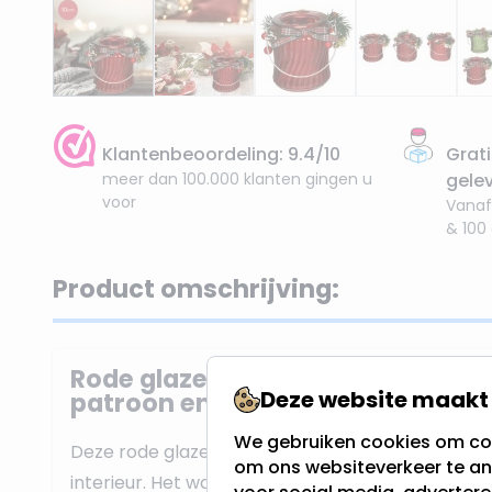
Klantenbeoordeling: 9.4/10
Grati
meer dan 100.000 klanten gingen u
gele
voor
Vanaf
& 100
Product omschrijving:
Rode glazen waxinelichthouder 
Deze website maakt 
patroon en versiering - Ø8 x 10 
We gebruiken cookies om con
Deze rode glazen waxinelichthouder is een mooi
om ons websiteverkeer te an
interieur. Het wave patroon geeft de houder een 