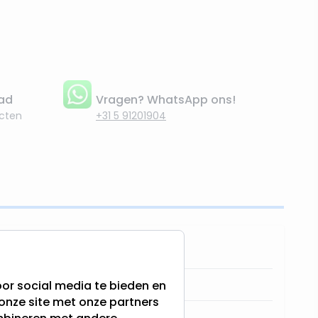
aad
Vragen? WhatsApp ons!
cten
+31 5 91201904
8720093382112
645491-RoodWave
or social media te bieden en
onze site met onze partners
Lumineo