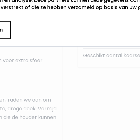
en en analyse. Deze partners kunnen deze gegevens c
ering maakt het geheel
t verstrekt of die ze hebben verzameld op basis van uw 
Categorie
Hoogte (cm)
n
Lichtkleur
Geschikt aantal kaars
 voor extra sfeer
den, raden we aan om
e, droge doek. Vermijd
 die de houder kunnen