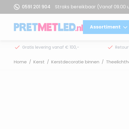
Ga naar de inhoud
0591 201 904
Straks bereikbaar
(Vanaf 09.00 
Assortiment
Gratis levering vanaf € 100,-
Retour
Home
/
Kerst
/
Kerstdecoratie binnen
/
Theelicht