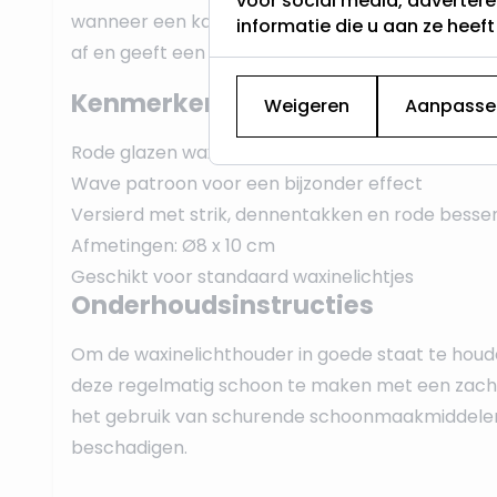
voor social media, adverter
wanneer een kaars wordt aangestoken. De versi
informatie die u aan ze heef
af en geeft een extra touch aan de houder.
Kenmerken
Weigeren
Aanpasse
Rode glazen waxinelichthouder
Wave patroon voor een bijzonder effect
Versierd met strik, dennentakken en rode bessen
Afmetingen: Ø8 x 10 cm
Geschikt voor standaard waxinelichtjes
Onderhoudsinstructies
Om de waxinelichthouder in goede staat te hou
deze regelmatig schoon te maken met een zacht
het gebruik van schurende schoonmaakmiddelen
beschadigen.